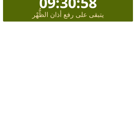
09:30:57
يتبقى على رفع أذان الظُّهْر