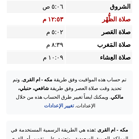
الشروق
٥:٠٦ ص
صلاة الظُّهْر
١٢:٥٣ م
صلاة العَصر
٥:٠٢ م
صلاة المَغرب
٨:٣٩ م
صلاة العِشاء
١٠:٠٩ م
تم حساب هذه المواقيت وفق طريقة
مكه - ام القرى
. وتم
تحديد وقت صلاة العصر وفق طريقة
شافعي، حنبلي،
مالكي
. ويمكنك ايضاً تغيير طرق الحساب هذه من خلال
الإعدادات.
تغيير الإعدادات
مكه - ام القرى :
هذه هي الطريقة الرسمية المستخدمة في
المملكة العربية السعودية، وتعتمد على تقويم أم القرى