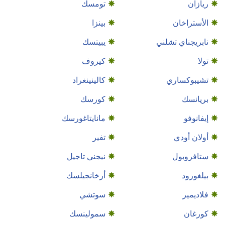
ريازان
تومسك
الأستراخان
بينزا
نابريجناي تشلني
يبيتسك
تولا
كيروف
تشيبوكساري
كالينينغراد
بريانسك
كورسك
إيفانوفو
مانايتاغورسك
أولان أودي
تفير
ستافروبول
نيجني تاجيل
بيلغورود
أرخانجيلسك
فلاديمير
سوتشي
كورغان
سمولينسك