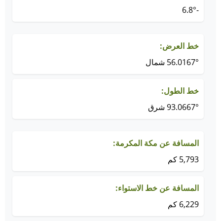
-6.8°
خط العرض:
56.0167° شمال
خط الطول:
93.0667° شرق
المسافة عن مكة المكرمة:
5,793 كم
المسافة عن خط الاستواء:
6,229 كم