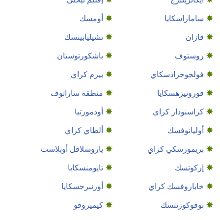
ساماراسكايا
أومسك
قازان
تشيليابينسك
روستوف
باشكورتوستان
فولجوجرادسكاي
بيرم كراي
فورونيزهسكايا
منطقة ساراتوف
كراسنودار كراي
أودمورتيا
أوليانوفسك
ألطاي كراي
بريمورسكي كراي
ياروسلافل أوبلاست
إركوتسك
تايومنسكايا
خاباروفسك كراي
أورنبرجسكايا
نوفوكوزنتسك
كيميروفو