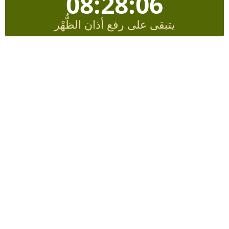
08:28:06
يتبقى على رفع أذان الظُّهْر