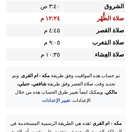
الشروق
٣:٤٠ ص
صلاة الظُّهْر
١٢:٢٤ م
صلاة العَصر
٤:٤٥ م
صلاة المَغرب
٩:٠٥ م
صلاة العِشاء
١٠:٣٥ م
تم حساب هذه المواقيت وفق طريقة
مكه - ام القرى
. وتم
تحديد وقت صلاة العصر وفق طريقة
شافعي، حنبلي،
مالكي
. ويمكنك ايضاً تغيير طرق الحساب هذه من خلال
الإعدادات.
تغيير الإعدادات
مكه - ام القرى :
هذه هي الطريقة الرسمية المستخدمة في
المملكة العربية السعودية، وتعتمد على تقويم أم القرى