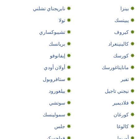
بينزا
نابريجناي تشلني
يبيتسك
تولا
كيروف
تشيبوكساري
كالينينغراد
بريانسك
كورسك
إيفانوفو
مانايتاغورسك
أولان أودي
تفير
ستافروبول
نيجني تاجيل
بيلغورود
فلاديمير
سوتشي
كورغان
سمولينسك
كالوغا
جلس
أوريول
فولجسكي