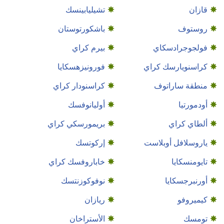
قازان
تشيليابينسك
روستوف
باشكورتوستان
فولجوجرادسكاي
بيرم كراي
كراسنويارسك كراي
فورونيزهسكايا
منطقة ساراتوف
كراسنودار كراي
أودمورتيا
أوليانوفسك
ألطاي كراي
بريمورسكي كراي
ياروسلافل أوبلاست
إركوتسك
تايومنسكايا
خاباروفسك كراي
أورنبرجسكايا
نوفوكوزنتسك
كيميروفو
ريازان
تومسك
الأستراخان