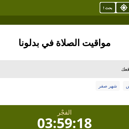
بحث !
مواقيت الصلاة في بدلونا
قعك
س
شهر صفر
الفجْر
03:59:17