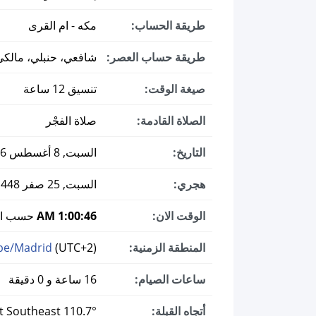
طريقة الحساب:
مكه - ام القرى
طريقة حساب العصر:
شافعي، حنبلي، مالكي
صيغة الوقت:
تنسيق 12 ساعة
الصلاة القادمة:
صلاة الفجْر
التاريخ:
السبت, 8 أغسطس 2026 ميلادي
هجري:
السبت, 25 صفر 1448
الوقت الان:
1:00:47 AM
حسب الت
المنطقة الزمنية:
(UTC+2)
pe/Madrid
ساعات الصيام:
16 ساعة و 0 دقيقة
أتجاه القبلة:
110.7° East Southeast