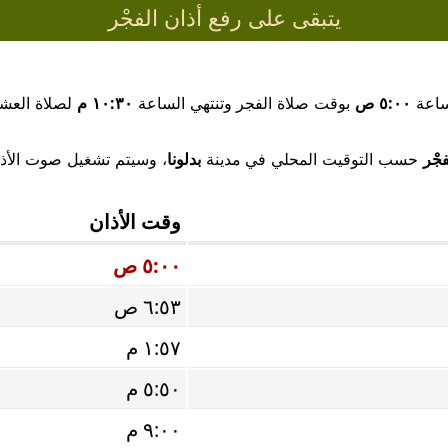
يتبقى على رفع أذان الفجْر
ساعة
٥:٠٠ ص
بوقت صلاة الفجر وتنتهي الساعة
١٠:٣٠ م
لصلاة العشا
فجْر
حسب التوقيت المحلي في مدينة
بدلونا
، وسيتم تشغيل صوت الأذان 
وقت الأذان
٥:٠٠ ص
٦:٥٣ ص
١:٥٧ م
٥:٥٠ م
٩:٠٠ م