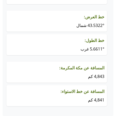
خط العرض:
43.5322° شمال
خط الطول:
5.6611° غرب
المسافة عن مكة المكرمة:
4,843 كم
المسافة عن خط الاستواء:
4,841 كم