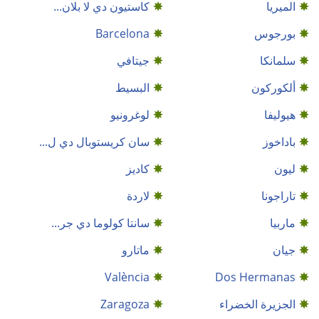
الميريا
كاستيون دي لا بلان...
بورجوس
Barcelona
سلمانكا
جيتافي
ألكوركون
البسيط
هيوليفا
لوغرونيو
باداخوز
سان كريستوبال دي ل...
ليون
كاديز
تاراجونا
لاردة
ماربيا
سانتا كولوما دي جر...
جيان
ماتارو
València
Dos Hermanas
الجزيرة الخضراء
Zaragoza