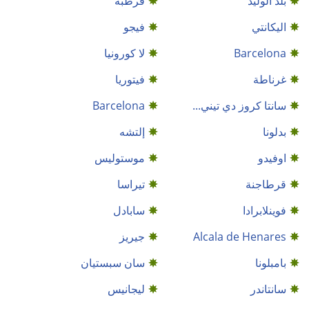
بلد الوليد
قرطبة
اليكانتي
فيجو
Barcelona
لا كورونيا
غرناطة
فيتوريا
سانتا كروز دي تيني...
Barcelona
بدلونا
إلتشه
اوفيدو
موستوليس
قرطاجنة
تيراسا
فوينلابرادا
سابادل
Alcala de Henares
جيريز
بامبلونا
سان سبستيان
سانتاندر
ليجانيس