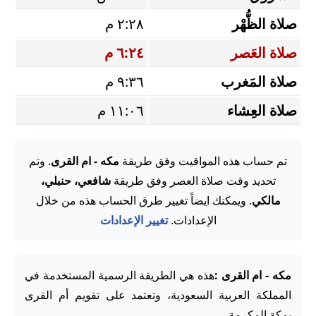
صلاة الظُّهْر
٢:٢٨ م
صلاة العَصر
٦:٢٤ م
صلاة المَغرب
٩:٣٦ م
صلاة العِشاء
١١:٠٦ م
تم حساب هذه المواقيت وفق طريقة
مكه - ام القرى
. وتم
تحديد وقت صلاة العصر وفق طريقة
شافعي، حنبلي،
مالكي
. ويمكنك ايضاً تغيير طرق الحساب هذه من خلال
الإعدادات.
تغيير الإعدادات
مكه - ام القرى :
هذه هي الطريقة الرسمية المستخدمة في
المملكة العربية السعودية، وتعتمد على تقويم أم القرى
بمكة المكرمة.