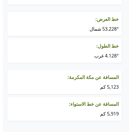
خط العرض:
53.228° شمال
خط الطول:
4.128° غرب
المسافة عن مكة المكرمة:
5,123 كم
المسافة عن خط الاستواء:
5,919 كم