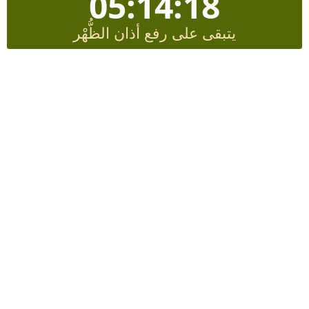
05:14:17
يتبقى على رفع أذان الظُّهْر