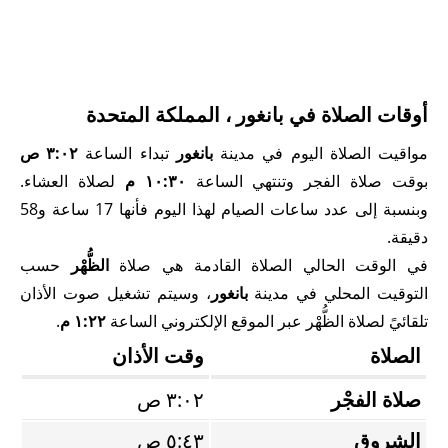
أوقات الصلاة في بانغور ، المملكة المتحدة
مواقيت الصلاة اليوم في مدينة
بانغور
تبداء الساعة
٣:٠٢ ص
بوقت صلاة الفجر وتنتهي الساعة
١٠:٣٠ م
لصلاة العشاء.
وبنسبة إلى عدد ساعات الصيام لهذا اليوم فأنها 17 ساعة و58
دقيقة.
في الوقت الحالي الصلاة القادمة هي صلاة
الظُّهْر
حسب
التوقيت المحلي في مدينة
بانغور
، وسيتم تشغيل صوت الأذان
تلقائيً لصلاة الظُّهْر عبر الموقع الإلكتروني الساعة
١:٢٢ م
.
الصلاة
وقت الأذان
صلاة الفجْر
٣:٠٢ ص
الشروق
٥:٤٣ ص