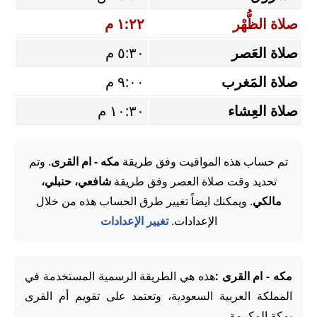
صلاة الظُّهْر
١:٢٢ م
صلاة العَصر
٥:٣٠ م
صلاة المَغرب
٩:٠٠ م
صلاة العِشاء
١٠:٣٠ م
تم حساب هذه المواقيت وفق طريقة
مكه - ام القرى
. وتم
تحديد وقت صلاة العصر وفق طريقة
شافعي، حنبلي،
مالكي
. ويمكنك ايضاً تغيير طرق الحساب هذه من خلال
الإعدادات.
تغيير الإعدادات
مكه - ام القرى :
هذه هي الطريقة الرسمية المستخدمة في
المملكة العربية السعودية، وتعتمد على تقويم أم القرى
بمكة المكرمة.