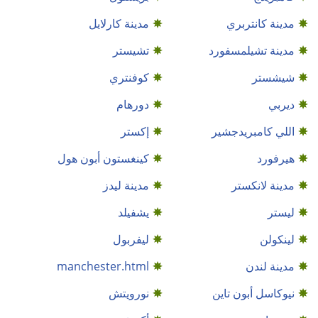
مدينة كانتربري
مدينة كارلايل
مدينة تشيلمسفورد
تشيستر
شيشستر
كوفنتري
ديربي
دورهام
اللي كامبريدجشير
إكستر
هيرفورد
كينغستون أبون هول
مدينة لانكستر
مدينة ليدز
ليستر
يشفيلد
لينكولن
ليفربول
مدينة لندن
manchester.html
نيوكاسل أبون تاين
نورويتش