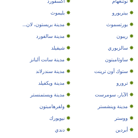
نوتنغهام
أكسفورد
بيتربورو
بليموث
بورتسموث
مدينة بريستون، لان...
ريبون
مدينة سالفورد
سالزبوري
شيفيلد
ساوثامبتون
مدينة سانت ألبانز
ستوك أون ترينت
مدينة سندرلاند
ترورو
مدينة ويكفيلد
الآبار، سومرست
مدينة ويستمنستر
مدينة وينشستر
ولفرهامبتون
ووستر
نيويورك
أبردين
دندي