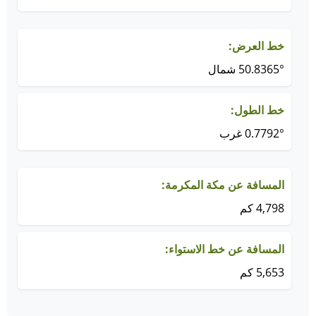
خط العرض:
50.8365° شمال
خط الطول:
0.7792° غرب
المسافة عن مكة المكرمة:
4,798 كم
المسافة عن خط الاستواء:
5,653 كم