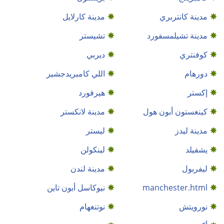
مدينة كانتربري
مدينة كارلايل
مدينة تشيلمسفورد
تشيستر
كوفنتري
ديربي
دورهام
اللي كامبريدجشير
إكستر
هيرفورد
كينغستون أبون هول
مدينة لانكستر
مدينة ليدز
ليستر
يشفيلد
لينكولن
ليفربول
مدينة لندن
manchester.html
نيوكاسل أبون تاين
نورويتش
نوتنغهام