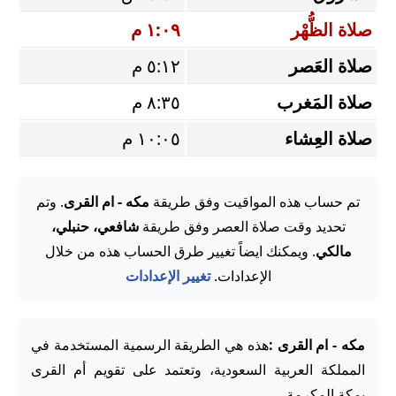
صلاة الظُّهْر
١:٠٩ م
صلاة العَصر
٥:١٢ م
صلاة المَغرب
٨:٣٥ م
صلاة العِشاء
١٠:٠٥ م
تم حساب هذه المواقيت وفق طريقة
مكه - ام القرى
. وتم
تحديد وقت صلاة العصر وفق طريقة
شافعي، حنبلي،
مالكي
. ويمكنك ايضاً تغيير طرق الحساب هذه من خلال
الإعدادات.
تغيير الإعدادات
مكه - ام القرى :
هذه هي الطريقة الرسمية المستخدمة في
المملكة العربية السعودية، وتعتمد على تقويم أم القرى
بمكة المكرمة.