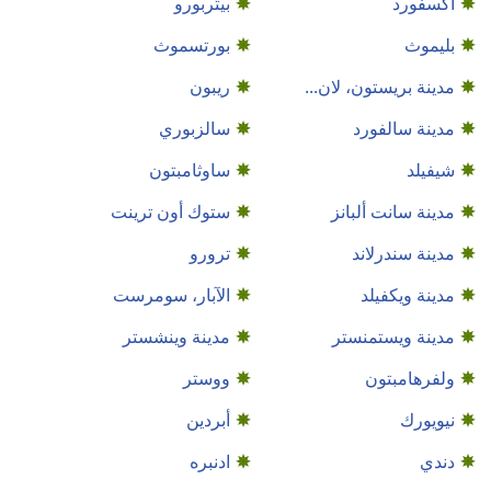
أكسفورد
بيتربورو
بليموث
بورتسموث
مدينة بريستون، لان...
ريبون
مدينة سالفورد
سالزبوري
شيفيلد
ساوثامبتون
مدينة سانت ألبانز
ستوك أون ترينت
مدينة سندرلاند
ترورو
مدينة ويكفيلد
الآبار، سومرست
مدينة ويستمنستر
مدينة وينشستر
ولفرهامبتون
ووستر
نيويورك
أبردين
دندي
ادنبره