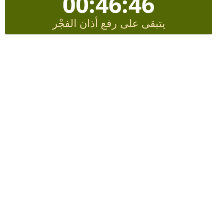
00:46:45
يتبقى على رفع أذان الفجْر