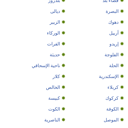
قضاء بلد
بلدروز
البصرة
ديالى
دهوك
الزبير
أربيل
الوركاء
إريدو
الفرات
الفلوجة
حديثة
الحلة
ناحية الإسحاقي
الإسكندرية
كلار
كربلاء
الخالص
كركوك
كبيسة
الكوفة
الكوت
الموصل
الناصرية