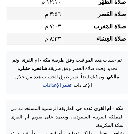
صلاة الظُّهْر
١٢:١٠ م
صلاة العَصر
٣:٥٦ م
صلاة المَغرب
٧:٠٣ م
صلاة العِشاء
٨:٣٣ م
تم حساب هذه المواقيت وفق طريقة
مكه - ام القرى
. وتم
تحديد وقت صلاة العصر وفق طريقة
شافعي، حنبلي،
مالكي
. ويمكنك ايضاً تغيير طرق الحساب هذه من خلال
الإعدادات.
تغيير الإعدادات
مكه - ام القرى :
هذه هي الطريقة الرسمية المستخدمة في
المملكة العربية السعودية، وتعتمد على تقويم أم القرى
بمكة المكرمة.
شافعي، حنبلي، مالكي :
هذا هو رأي الجمهور. يبدأ وقت صلاة