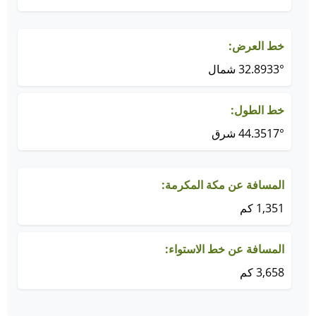
خط العرض:
32.8933° شمال
خط الطول:
44.3517° شرق
المسافة عن مكة المكرمة:
1,351 كم
المسافة عن خط الاستواء:
3,658 كم