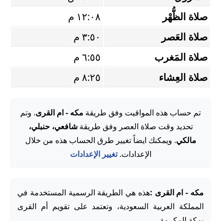
صلاة الظُّهْر
١٢:٠٨ م
صلاة العَصر
٣:٥٠ م
صلاة المَغرب
٦:٥٥ م
صلاة العِشاء
٨:٢٥ م
تم حساب هذه المواقيت وفق طريقة
مكه - ام القرى
. وتم
تحديد وقت صلاة العصر وفق طريقة
شافعي، حنبلي،
مالكي
. ويمكنك ايضاً تغيير طرق الحساب هذه من خلال
الإعدادات.
تغيير الإعدادات
مكه - ام القرى :
هذه هي الطريقة الرسمية المستخدمة في
المملكة العربية السعودية، وتعتمد على تقويم أم القرى
بمكة المكرمة.