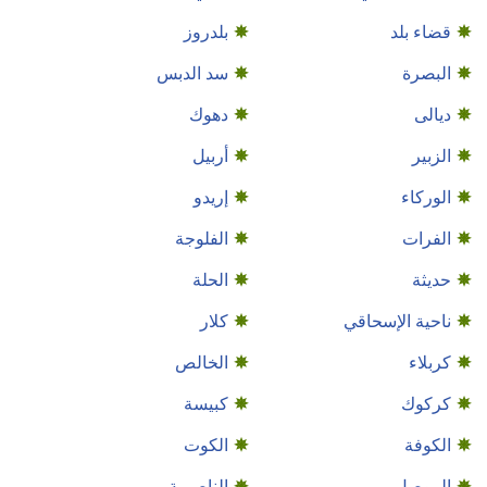
قضاء بلد
بلدروز
البصرة
سد الدبس
ديالى
دهوك
الزبير
أربيل
الوركاء
إريدو
الفرات
الفلوجة
حديثة
الحلة
ناحية الإسحاقي
كلار
كربلاء
الخالص
كركوك
كبيسة
الكوفة
الكوت
الموصل
الناصرية