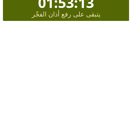
01:53:13
يتبقى على رفع أذان الفجْر