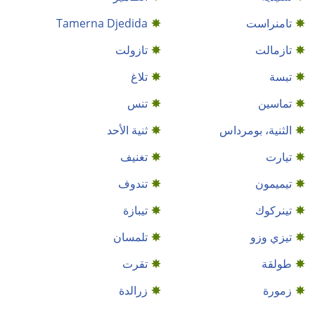
تامنراست
Tamerna Djedida
تازمالت
تازولت
تبسة
تلاغ
تماسين
تنس
الثنية، بومرداس
ثنية الأحد
تيارت
تغنيف
تيميمون
تندوف
تينركوك
تيبازة
تيزي وزو
تلمسان
طولقة
تقرت
زمورة
زرالدة