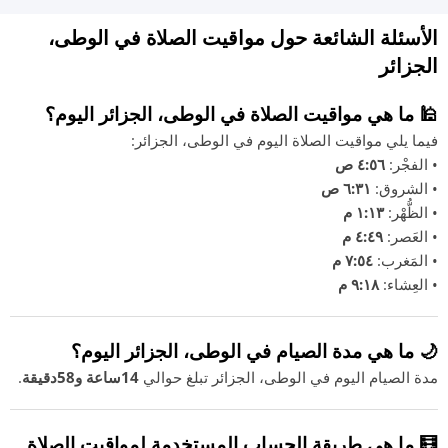
الأسئلة الشائعة حول مواقيت الصلاة في الوطى،
الجزائر
🕌 ما هي مواقيت الصلاة في الوطى، الجزائر اليوم؟
فيما يلي مواقيت الصلاة اليوم في الوطى، الجزائر:
• الفجْر:
٤:٥٦ ص
• الشروق:
٦:٣١ ص
• الظُّهْر:
١:١٣ م
• العَصر:
٤:٤٩ م
• المَغرب:
٧:٥٤ م
• العِشاء:
٩:١٨ م
🌙 ما هي مدة الصيام في الوطى، الجزائر اليوم؟
مدة الصيام اليوم في الوطى، الجزائر تبلغ حوالي
14ساعة و58دقيقة
.
🧮 ما هي طريقة الحساب المستخدمة لمواقيت الصلاة