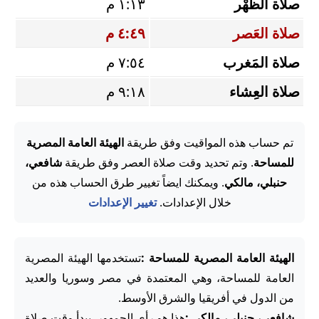
صلاة الظُّهْر
١:١٣ م
صلاة العَصر
٤:٤٩ م
صلاة المَغرب
٧:٥٤ م
صلاة العِشاء
٩:١٨ م
تم حساب هذه المواقيت وفق طريقة
الهيئة العامة المصرية
للمساحة
. وتم تحديد وقت صلاة العصر وفق طريقة
شافعي،
حنبلي، مالكي
. ويمكنك ايضاً تغيير طرق الحساب هذه من
خلال الإعدادات.
تغيير الإعدادات
الهيئة العامة المصرية للمساحة :
تستخدمها الهيئة المصرية
العامة للمساحة، وهي المعتمدة في مصر وسوريا والعديد
من الدول في أفريقيا والشرق الأوسط.
شافعي، حنبلي، مالكي :
هذا هو رأي الجمهور. يبدأ وقت صلاة