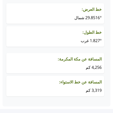
خط العرض:
29.8516° شمال
خط الطول:
1.827° غرب
المسافة عن مكة المكرمة:
4,256 كم
المسافة عن خط الاستواء:
3,319 كم