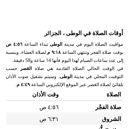
أوقات الصلاة في الوطى ، الجزائر
مواقيت الصلاة اليوم في مدينة
الوطى
تبداء الساعة
٤:٥٦ ص
بوقت صلاة الفجر وتنتهي الساعة
٩:١٨ م
لصلاة العشاء. وبنسبة
إلى عدد ساعات الصيام لهذا اليوم فأنها 14 ساعة و58 دقيقة.
في الوقت الحالي الصلاة القادمة هي صلاة
العَصر
حسب
التوقيت المحلي في مدينة
الوطى
، وسيتم تشغيل صوت الأذان
تلقائيً لصلاة العَصر عبر الموقع الإلكتروني الساعة
٤:٤٩ م
.
الصلاة
وقت الأذان
صلاة الفجْر
٤:٥٦ ص
الشروق
٦:٣١ ص