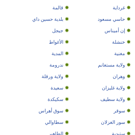
غرداية
قالمة
حاسي مسعود
بلدية حسين داي
إن أميناس
جيجل
خنشلة
الأغواط
مغنية
المدية
ولاية مستغانم
ندرومة
وهران
ولاية ورقلة
ولاية غليزان
سعيدة
ولاية سطيف
سكيكدة
سوقر
سوق أهراس
سور الغزلان
سطاوالي
ستيدية
الطاهير