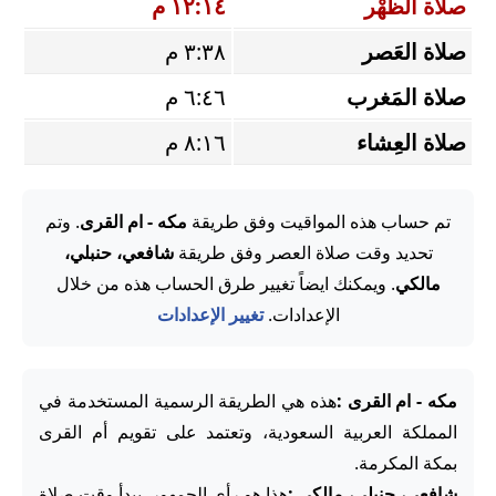
صلاة الظُّهْر
١٢:١٤ م
صلاة العَصر
٣:٣٨ م
صلاة المَغرب
٦:٤٦ م
صلاة العِشاء
٨:١٦ م
تم حساب هذه المواقيت وفق طريقة
مكه - ام القرى
. وتم
تحديد وقت صلاة العصر وفق طريقة
شافعي، حنبلي،
مالكي
. ويمكنك ايضاً تغيير طرق الحساب هذه من خلال
الإعدادات.
تغيير الإعدادات
مكه - ام القرى :
هذه هي الطريقة الرسمية المستخدمة في
المملكة العربية السعودية، وتعتمد على تقويم أم القرى
بمكة المكرمة.
شافعي، حنبلي، مالكي :
هذا هو رأي الجمهور. يبدأ وقت صلاة