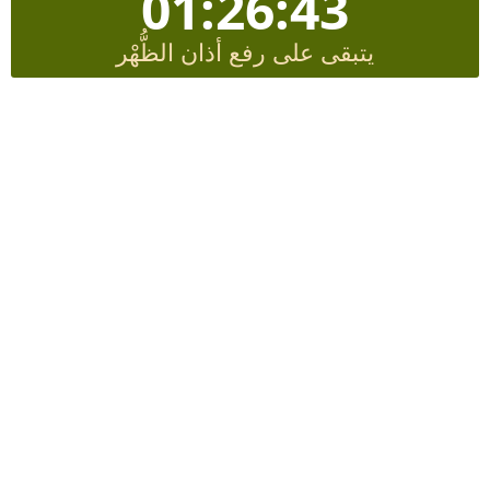
01:26:43
يتبقى على رفع أذان الظُّهْر