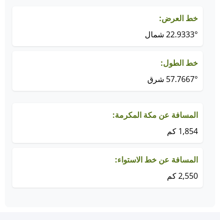
خط العرض:
22.9333° شمال
خط الطول:
57.7667° شرق
المسافة عن مكة المكرمة:
1,854 كم
المسافة عن خط الاستواء:
2,550 كم