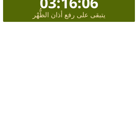
03:16:06
يتبقى على رفع أذان الظُّهْر