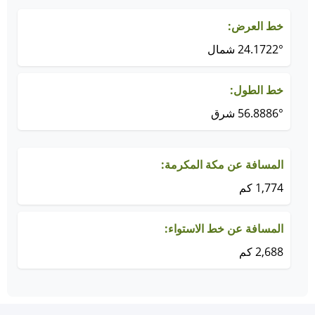
خط العرض:
24.1722° شمال
خط الطول:
56.8886° شرق
المسافة عن مكة المكرمة:
1,774 كم
المسافة عن خط الاستواء:
2,688 كم