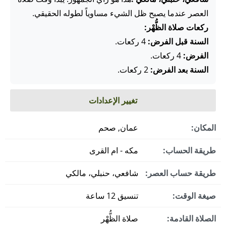
العصر عندما يصبح ظل الشيء مساوياً لطوله الحقيقي.
ركعات صلاة الظُّهْر:
السنة قبل الفرض:
4 ركعات.
الفرض:
4 ركعات.
السنة بعد الفرض:
2 ركعات.
تغيير الإعدادات
المكان:
عمان, صحم
طريقة الحساب:
مكه - ام القرى
طريقة حساب العصر:
شافعي، حنبلي، مالكي
صيغة الوقت:
تنسيق 12 ساعة
الصلاة القادمة:
صلاة الظُّهْر