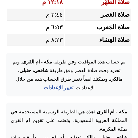
صلاة الظُّهْر
١٢:١٨ م
صلاة العَصر
٣:٤٤ م
صلاة المَغرب
٦:٥٣ م
صلاة العِشاء
٨:٢٣ م
تم حساب هذه المواقيت وفق طريقة
مكه - ام القرى
. وتم
تحديد وقت صلاة العصر وفق طريقة
شافعي، حنبلي،
مالكي
. ويمكنك ايضاً تغيير طرق الحساب هذه من خلال
الإعدادات.
تغيير الإعدادات
مكه - ام القرى :
هذه هي الطريقة الرسمية المستخدمة في
المملكة العربية السعودية، وتعتمد على تقويم أم القرى
بمكة المكرمة.
شافعي، حنبلي، مالكي :
هذا هو رأي الجمهور. يبدأ وقت صلاة