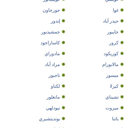
غوا
جورجاون
حيدر آباد
إندور
جايبور
جمشيدبور
كرور
كاساراجود
كوزيكود
مادوراي
مالابورام
مراد أباد
ميسور
ناجبور
كيرلا
لكناو
تشيناي
مانغلور
ميروت
نيودلهي
باتنا
بونديتشيري