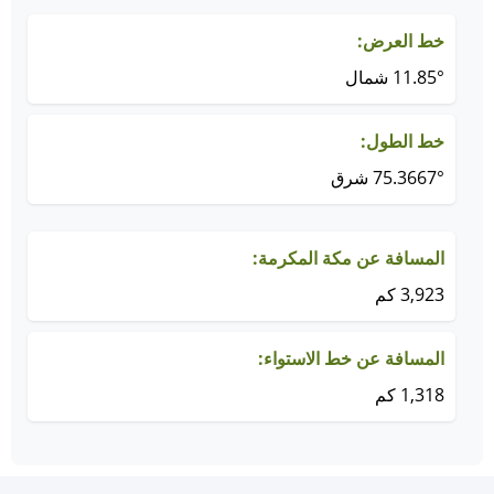
خط العرض:
11.85° شمال
خط الطول:
75.3667° شرق
المسافة عن مكة المكرمة:
3,923 كم
المسافة عن خط الاستواء:
1,318 كم