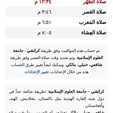
صلاة الظُّهْر
١٢:٣٤ م
صلاة العَصر
٣:٤٦ م
صلاة المَغرب
٦:٥١ م
صلاة العِشاء
٨:٠٥ م
تم حساب هذه المواقيت وفق طريقة
كراتشي - جامعة
العلوم الإسلامية
. وتم تحديد وقت صلاة العصر وفق طريقة
شافعي، حنبلي، مالكي
. ويمكنك ايضاً تغيير طرق الحساب
هذه من خلال الإعدادات.
تغيير الإعدادات
كراتشي - جامعة العلوم الإسلامية :
طريقة شائعة جداً في
دول شبه القارة الهندية مثل باكستان، بنغلاديش، الهند،
وأفغانستان.
شافعي، حنبلي، مالكي :
هذا هو رأي الجمهور. يبدأ وقت صلاة