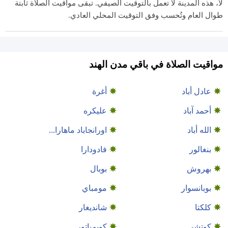
لا، هذه المدينة لا تعمل بالتوقيت الصيفي. تبقى مواقيت الصلاة ثابتة
طوال العام وتُحسب وفق التوقيت المحلي العادي.
مواقيت الصلاة في باقي مدن الهند
عادل أباد
أغرة
أحمد آباد
عليكره
الله أباد
اورانجاباد ماهارا...
بنغالور
فادودارا
بهروش
بوبال
بوبانسوار
مومباي
كلكتا
شانديغار
كوتشي
كويمباتور