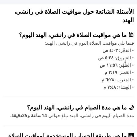
الأسئلة الشائعة حول مواقيت الصلاة في رانشي،
الهند
🕌 ما هي مواقيت الصلاة في رانشي، الهند اليوم؟
فيما يلي مواقيت الصلاة اليوم في رانشي، الهند:
• الفجْر:
٤:٠٣ ص
• الشروق:
٥:٢٤ ص
• الظُّهْر:
١١:٥٦ ص
• العَصر:
٣:١٩ م
• المَغرب:
٦:٢٨ م
• العِشاء:
٧:٤٨ م
🌙 ما هي مدة الصيام في رانشي، الهند اليوم؟
مدة الصيام اليوم في رانشي، الهند تبلغ حوالي
14ساعة و25دقيقة
.
🧮 ما هي طريقة الحساب المستخدمة لمواقيت الصلاة