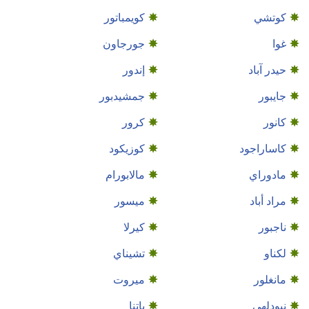
كوتشي
كويمباتور
غوا
جورجاون
حيدر آباد
إندور
جايبور
جمشيدبور
كانور
كرور
كاساراجود
كوزيكود
مادوراي
مالابورام
مراد أباد
ميسور
ناجبور
كيرلا
لكناو
تشيناي
مانغلور
ميروت
نيودلهي
باتنا