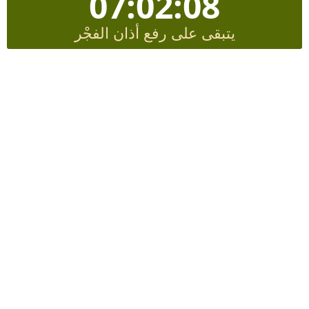
07:02:07
يتبقى على رفع أذان الفجْر