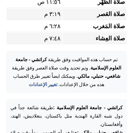
صلاة الظُّهْر
١١:٥٦ ص
صلاة العَصر
٣:١٩ م
صلاة المَغرب
٦:٢٨ م
صلاة العِشاء
٧:٤٨ م
تم حساب هذه المواقيت وفق طريقة
كراتشي - جامعة
العلوم الإسلامية
. وتم تحديد وقت صلاة العصر وفق طريقة
شافعي، حنبلي، مالكي
. ويمكنك ايضاً تغيير طرق الحساب
هذه من خلال الإعدادات.
تغيير الإعدادات
كراتشي - جامعة العلوم الإسلامية :
طريقة شائعة جداً في
دول شبه القارة الهندية مثل باكستان، بنغلاديش، الهند،
وأفغانستان.
شافعي، حنبلي، مالكي :
هذا هو رأي الجمهور. يبدأ وقت صلاة