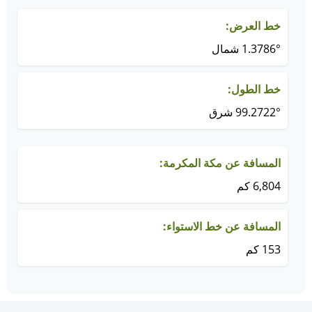
خط العرض:
1.3786° شمال
خط الطول:
99.2722° شرق
المسافة عن مكة المكرمة:
6,804 كم
المسافة عن خط الاستواء:
153 كم