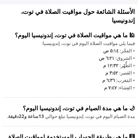
الأسئلة الشائعة حول مواقيت الصلاة في توت،
إندونيسيا
🕌 ما هي مواقيت الصلاة في توت، إندونيسيا اليوم؟
فيما يلي مواقيت الصلاة اليوم في توت، إندونيسيا:
• الفجْر:
٥:١٤ ص
• الشروق:
٦:٢١ ص
• الظُّهْر:
١٢:٣٢ م
• العَصر:
٣:٥٢ م
• المَغرب:
٦:٣٦ م
• العِشاء:
٧:٤٧ م
🌙 ما هي مدة الصيام في توت، إندونيسيا اليوم؟
مدة الصيام اليوم في توت، إندونيسيا تبلغ حوالي
13ساعة و22دقيقة
.
🧮 ما هي طريقة الحساب المستخدمة لمواقيت الصلاة