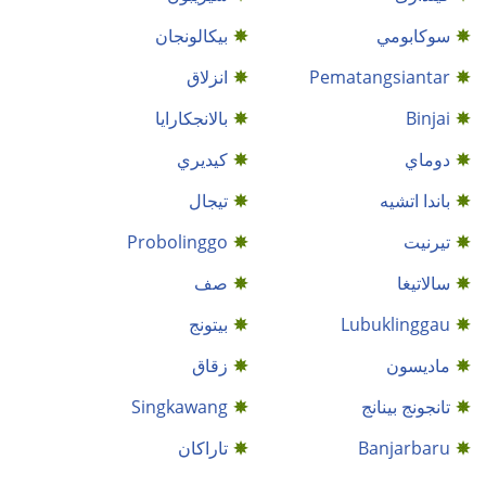
سوكابومي
بيكالونجان
Pematangsiantar
انزلاق
Binjai
بالانجكارايا
دوماي
كيديري
باندا اتشيه
تيجال
تيرنيت
Probolinggo
سالاتيغا
صف
Lubuklinggau
بيتونج
ماديسون
زقاق
تانجونج بينانج
Singkawang
Banjarbaru
تاراكان