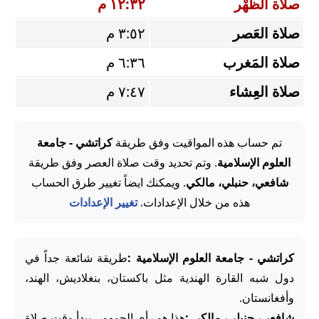
صلاة الظُّهْر
١٢:٣٢ م
صلاة العَصر
٣:٥٢ م
صلاة المَغرب
٦:٣٦ م
صلاة العِشاء
٧:٤٧ م
تم حساب هذه المواقيت وفق طريقة
كراتشي - جامعة
العلوم الإسلامية
. وتم تحديد وقت صلاة العصر وفق طريقة
شافعي، حنبلي، مالكي
. ويمكنك ايضاً تغيير طرق الحساب
هذه من خلال الإعدادات.
تغيير الإعدادات
كراتشي - جامعة العلوم الإسلامية :
طريقة شائعة جداً في
دول شبه القارة الهندية مثل باكستان، بنغلاديش، الهند،
وأفغانستان.
شافعي، حنبلي، مالكي :
هذا هو رأي الجمهور. يبدأ وقت صلاة