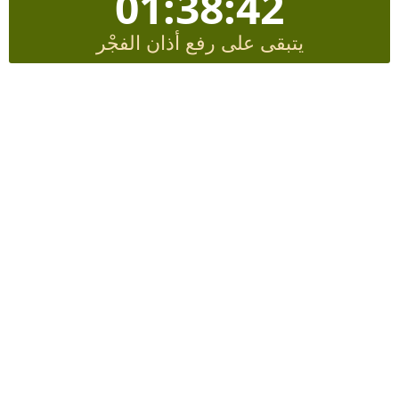
01:38:41
يتبقى على رفع أذان الفجْر