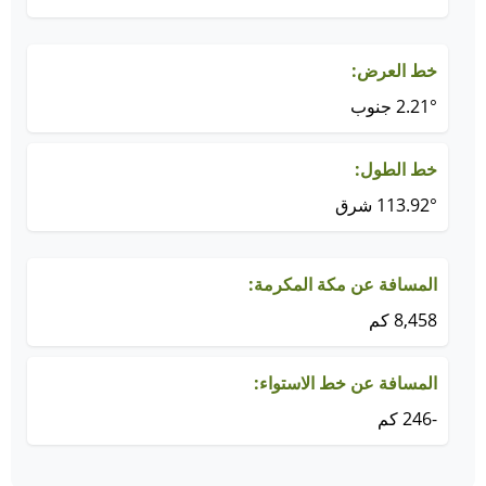
خط العرض:
2.21° جنوب
خط الطول:
113.92° شرق
المسافة عن مكة المكرمة:
8,458 كم
المسافة عن خط الاستواء:
-246 كم