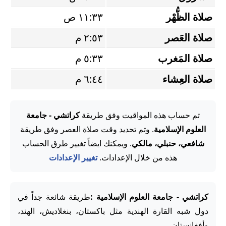
صلاة الظُّهْر
١١:٣٣ ص
صلاة العَصر
٢:٥٣ م
صلاة المَغرب
٥:٣٣ م
صلاة العِشاء
٦:٤٤ م
تم حساب هذه المواقيت وفق طريقة
كراتشي - جامعة
العلوم الإسلامية
. وتم تحديد وقت صلاة العصر وفق طريقة
شافعي، حنبلي، مالكي
. ويمكنك ايضاً تغيير طرق الحساب
هذه من خلال الإعدادات.
تغيير الإعدادات
كراتشي - جامعة العلوم الإسلامية :
طريقة شائعة جداً في
دول شبه القارة الهندية مثل باكستان، بنغلاديش، الهند،
وأفغانستان.