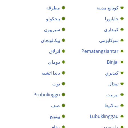
كوبانغ مدينة
مطرقة
جايابورا
بنجكولو
كيندارى
سيريبون
سوكابومي
بيكالونجان
Pematangsiantar
انزلاق
Binjai
دوماي
كيديري
باندا اتشيه
تيجال
توت
تيرنيت
Probolinggo
سالاتيغا
صف
Lubuklinggau
بيتونج
ماديسون
زقاق