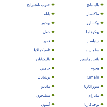
باليمبانج
جنوب تانجيرانج
ماكاسار
باتام
بيكانبارو
بوجور
يوكوهاما
حقل
دينباسار
فقير
ساماريندا
تاسيكمالايا
بانجارماسين
باليكبابان
هجوم
جامبي
Cimahi
بونتياناك
سوراكارتا
مانادو
ماتارام
سيليجون
يوجياكارتا
أمبون