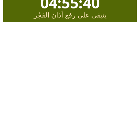
04:55:39
يتبقى على رفع أذان الفجْر