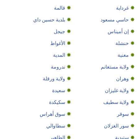
غرداية
قالمة
حاسي مسعود
بلدية حسين داي
إن أميناس
جيجل
خنشلة
الأغواط
مغنية
المدية
ولاية مستغانم
ندرومة
وهران
ولاية ورقلة
ولاية غليزان
سعيدة
ولاية سطيف
سكيكدة
سوقر
سوق أهراس
سور الغزلان
سطاوالي
ستيدية
الطاهير