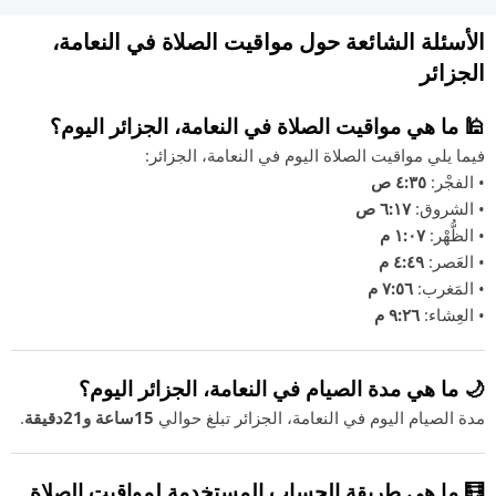
الأسئلة الشائعة حول مواقيت الصلاة في النعامة،
الجزائر
🕌 ما هي مواقيت الصلاة في النعامة، الجزائر اليوم؟
فيما يلي مواقيت الصلاة اليوم في النعامة، الجزائر:
• الفجْر:
٤:٣٥ ص
• الشروق:
٦:١٧ ص
• الظُّهْر:
١:٠٧ م
• العَصر:
٤:٤٩ م
• المَغرب:
٧:٥٦ م
• العِشاء:
٩:٢٦ م
🌙 ما هي مدة الصيام في النعامة، الجزائر اليوم؟
مدة الصيام اليوم في النعامة، الجزائر تبلغ حوالي
15ساعة و21دقيقة
.
🧮 ما هي طريقة الحساب المستخدمة لمواقيت الصلاة