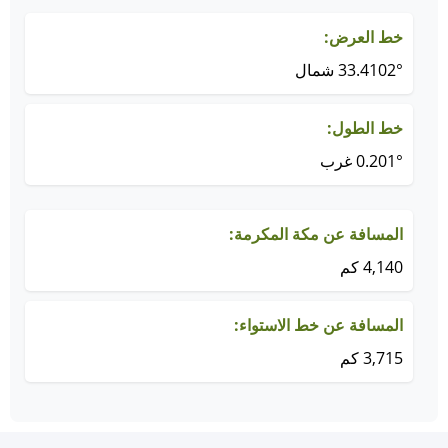
خط العرض:
33.4102° شمال
خط الطول:
0.201° غرب
المسافة عن مكة المكرمة:
4,140 كم
المسافة عن خط الاستواء:
3,715 كم