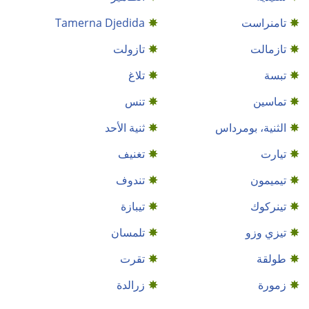
تامنراست
Tamerna Djedida
تازمالت
تازولت
تبسة
تلاغ
تماسين
تنس
الثنية، بومرداس
ثنية الأحد
تيارت
تغنيف
تيميمون
تندوف
تينركوك
تيبازة
تيزي وزو
تلمسان
طولقة
تقرت
زمورة
زرالدة