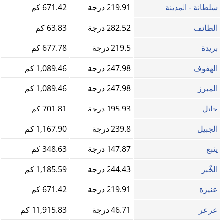
سلطانة - المدينة
219.91 درجة
671.42 كم
الطائف
282.52 درجة
63.83 كم
بريدة
219.5 درجة
677.78 كم
الهفوف
247.98 درجة
1,089.46 كم
المبرز
247.98 درجة
1,089.46 كم
حائل
195.93 درجة
701.81 كم
الجبيل
239.8 درجة
1,167.90 كم
ينبع
147.87 درجة
348.63 كم
الخٌبر
244.43 درجة
1,185.59 كم
عنيزة
219.91 درجة
671.42 كم
عرعر
46.71 درجة
11,915.83 كم