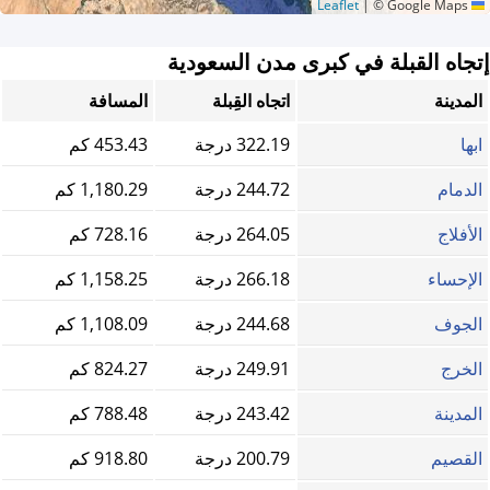
|
© Google Maps
Leaflet
إتجاه القبلة في كبرى مدن السعودية
المدينة
اتجاه القِبلة
المسافة
ابها
322.19 درجة
453.43 كم
الدمام
244.72 درجة
1,180.29 كم
الأفلاج
264.05 درجة
728.16 كم
الإحساء
266.18 درجة
1,158.25 كم
الجوف
244.68 درجة
1,108.09 كم
الخرج
249.91 درجة
824.27 كم
المدينة
243.42 درجة
788.48 كم
القصيم
200.79 درجة
918.80 كم