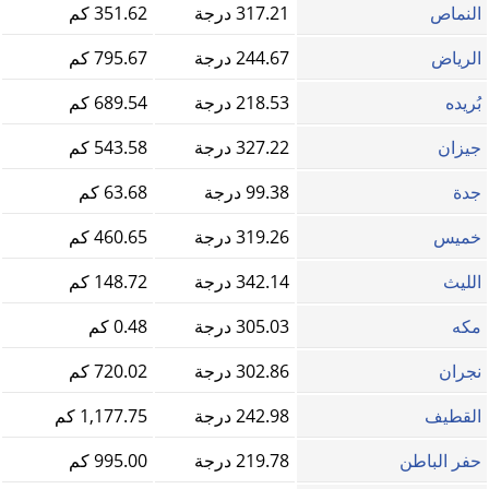
النماص
317.21 درجة
351.62 كم
الرياض
244.67 درجة
795.67 كم
بُريده
218.53 درجة
689.54 كم
جيزان
327.22 درجة
543.58 كم
جدة
99.38 درجة
63.68 كم
خميس
319.26 درجة
460.65 كم
الليث
342.14 درجة
148.72 كم
مكه
305.03 درجة
0.48 كم
نجران
302.86 درجة
720.02 كم
القطيف
242.98 درجة
1,177.75 كم
حفر الباطن
219.78 درجة
995.00 كم