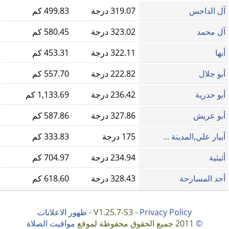
آل الداحس
319.07 درجة
499.83 كم
آل محمد
323.02 درجة
580.45 كم
أبها
322.11 درجة
453.31 كم
أبو جلال
222.82 درجة
557.70 كم
أبو حدرية
236.42 درجة
1,133.69 كم
أبو عريش
327.86 درجة
587.86 كم
أبيار علي,المدينة ...
175 درجة
333.83 كم
أثيثية
234.94 درجة
704.97 كم
أحد المسارحة
328.43 درجة
618.60 كم
Privacy Policy
V1.25.7-S3 -
-
ظهور الاعلانات
©
2011 جميع الحقوق محفوظة لموقع
مواقيت الصلاة