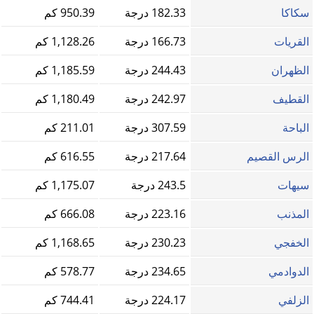
سكاكا
182.33 درجة
950.39 كم
القريات
166.73 درجة
1,128.26 كم
الظهران
244.43 درجة
1,185.59 كم
القطيف‎
242.97 درجة
1,180.49 كم
الباحة
307.59 درجة
211.01 كم
الرس القصيم
217.64 درجة
616.55 كم
سيهات
243.5 درجة
1,175.07 كم
المذنب
223.16 درجة
666.08 كم
الخفجي
230.23 درجة
1,168.65 كم
الدوادمي
234.65 درجة
578.77 كم
الزلفي
224.17 درجة
744.41 كم