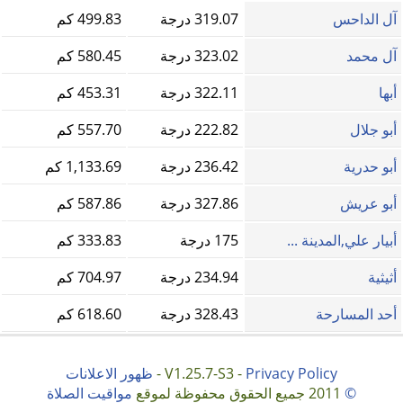
آل الداحس
319.07 درجة
499.83 كم
آل محمد
323.02 درجة
580.45 كم
أبها
322.11 درجة
453.31 كم
أبو جلال
222.82 درجة
557.70 كم
أبو حدرية
236.42 درجة
1,133.69 كم
أبو عريش
327.86 درجة
587.86 كم
أبيار علي,المدينة ...
175 درجة
333.83 كم
أثيثية
234.94 درجة
704.97 كم
أحد المسارحة
328.43 درجة
618.60 كم
Privacy Policy
V1.25.7-S3 -
-
ظهور الاعلانات
©
2011 جميع الحقوق محفوظة لموقع
مواقيت الصلاة