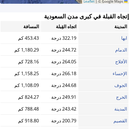
|
© Google Maps
Leaflet
إتجاه القبلة في كبرى مدن السعودية
المدينة
اتجاه القِبلة
المسافة
ابها
322.19 درجة
453.43 كم
الدمام
244.72 درجة
1,180.29 كم
الأفلاج
264.05 درجة
728.16 كم
الإحساء
266.18 درجة
1,158.25 كم
الجوف
244.68 درجة
1,108.09 كم
الخرج
249.91 درجة
824.27 كم
المدينة
243.42 درجة
788.48 كم
القصيم
200.79 درجة
918.80 كم