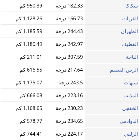
سكاكا
182.33 درجة
950.39 كم
القريات
166.73 درجة
1,128.26 كم
الظهران
244.43 درجة
1,185.59 كم
القطيف‎
242.97 درجة
1,180.49 كم
الباحة
307.59 درجة
211.01 كم
الرس القصيم
217.64 درجة
616.55 كم
سيهات
243.5 درجة
1,175.07 كم
المذنب
223.16 درجة
666.08 كم
الخفجي
230.23 درجة
1,168.65 كم
الدوادمي
234.65 درجة
578.77 كم
الزلفي
224.17 درجة
744.41 كم