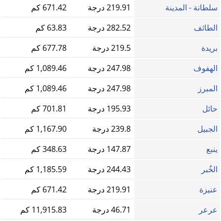
سلطانة - المدينة
219.91 درجة
671.42 كم
الطائف
282.52 درجة
63.83 كم
بريدة
219.5 درجة
677.78 كم
الهفوف
247.98 درجة
1,089.46 كم
المبرز
247.98 درجة
1,089.46 كم
حائل
195.93 درجة
701.81 كم
الجبيل
239.8 درجة
1,167.90 كم
ينبع
147.87 درجة
348.63 كم
الخٌبر
244.43 درجة
1,185.59 كم
عنيزة
219.91 درجة
671.42 كم
عرعر
46.71 درجة
11,915.83 كم