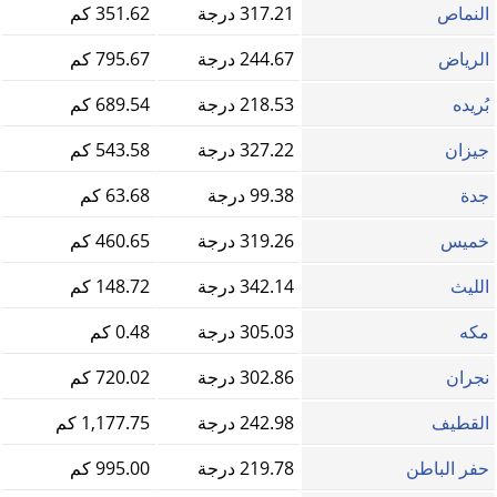
النماص
317.21 درجة
351.62 كم
الرياض
244.67 درجة
795.67 كم
بُريده
218.53 درجة
689.54 كم
جيزان
327.22 درجة
543.58 كم
جدة
99.38 درجة
63.68 كم
خميس
319.26 درجة
460.65 كم
الليث
342.14 درجة
148.72 كم
مكه
305.03 درجة
0.48 كم
نجران
302.86 درجة
720.02 كم
القطيف
242.98 درجة
1,177.75 كم
حفر الباطن
219.78 درجة
995.00 كم