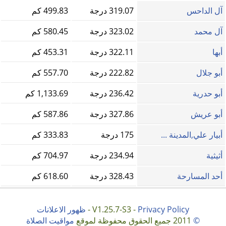
آل الداحس
319.07 درجة
499.83 كم
آل محمد
323.02 درجة
580.45 كم
أبها
322.11 درجة
453.31 كم
أبو جلال
222.82 درجة
557.70 كم
أبو حدرية
236.42 درجة
1,133.69 كم
أبو عريش
327.86 درجة
587.86 كم
أبيار علي,المدينة ...
175 درجة
333.83 كم
أثيثية
234.94 درجة
704.97 كم
أحد المسارحة
328.43 درجة
618.60 كم
Privacy Policy
V1.25.7-S3 -
-
ظهور الاعلانات
©
2011 جميع الحقوق محفوظة لموقع
مواقيت الصلاة