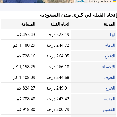
|
© Google Maps
Leaflet
إتجاه القبلة في كبرى مدن السعودية
المدينة
اتجاه القِبلة
المسافة
ابها
322.19 درجة
453.43 كم
الدمام
244.72 درجة
1,180.29 كم
الأفلاج
264.05 درجة
728.16 كم
الإحساء
266.18 درجة
1,158.25 كم
الجوف
244.68 درجة
1,108.09 كم
الخرج
249.91 درجة
824.27 كم
المدينة
243.42 درجة
788.48 كم
القصيم
200.79 درجة
918.80 كم