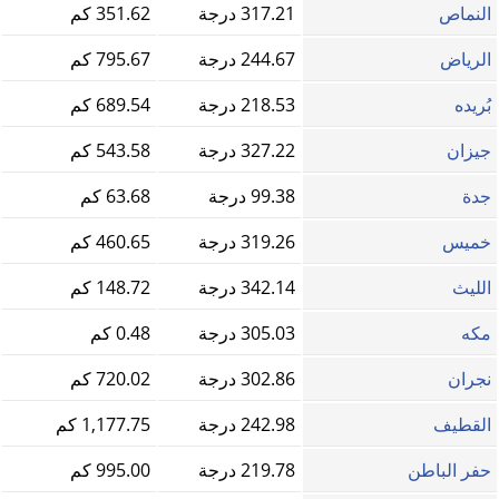
النماص
317.21 درجة
351.62 كم
الرياض
244.67 درجة
795.67 كم
بُريده
218.53 درجة
689.54 كم
جيزان
327.22 درجة
543.58 كم
جدة
99.38 درجة
63.68 كم
خميس
319.26 درجة
460.65 كم
الليث
342.14 درجة
148.72 كم
مكه
305.03 درجة
0.48 كم
نجران
302.86 درجة
720.02 كم
القطيف
242.98 درجة
1,177.75 كم
حفر الباطن
219.78 درجة
995.00 كم