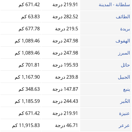
سلطانة - المدينة
219.91 درجة
671.42 كم
الطائف
282.52 درجة
63.83 كم
بريدة
219.5 درجة
677.78 كم
الهفوف
247.98 درجة
1,089.46 كم
المبرز
247.98 درجة
1,089.46 كم
حائل
195.93 درجة
701.81 كم
الجبيل
239.8 درجة
1,167.90 كم
ينبع
147.87 درجة
348.63 كم
الخٌبر
244.43 درجة
1,185.59 كم
عنيزة
219.91 درجة
671.42 كم
عرعر
46.71 درجة
11,915.83 كم