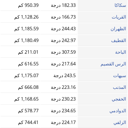
سكاكا
182.33 درجة
950.39 كم
القريات
166.73 درجة
1,128.26 كم
الظهران
244.43 درجة
1,185.59 كم
القطيف‎
242.97 درجة
1,180.49 كم
الباحة
307.59 درجة
211.01 كم
الرس القصيم
217.64 درجة
616.55 كم
سيهات
243.5 درجة
1,175.07 كم
المذنب
223.16 درجة
666.08 كم
الخفجي
230.23 درجة
1,168.65 كم
الدوادمي
234.65 درجة
578.77 كم
الزلفي
224.17 درجة
744.41 كم