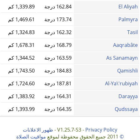
El Aliyah
162.84 درجة
1,339.89 كم
Palmyra
173.74 درجة
1,469.61 كم
Tasil
162.32 درجة
1,324.83 كم
Aaqrabâte
168.79 درجة
1,678.31 كم
As Sanamayn
163.59 درجة
1,344.52 كم
Qamishli
184.83 درجة
1,743.50 كم
Al-Ya\'rubiyah
187.81 درجة
1,724.60 كم
Darayya
164.31 درجة
1,383.92 كم
Qudssaya
164.35 درجة
1,393.99 كم
Privacy Policy
V1.25.7-S3 -
-
ظهور الاعلانات
©
2011 جميع الحقوق محفوظة لموقع
مواقيت الصلاة