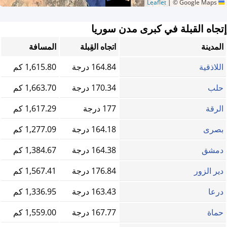
|
© Google Maps
Leaflet
إتجاه القبلة في كبرى مدن سوريا
المدينة
اتجاه القِبلة
المسافة
اللاذقية
164.84 درجة
1,615.80 كم
حلب
170.34 درجة
1,663.70 كم
الرقة
177 درجة
1,617.29 كم
بصرى
164.18 درجة
1,277.09 كم
دمشق
164.38 درجة
1,384.67 كم
دير الزور
176.84 درجة
1,567.41 كم
درعا
163.43 درجة
1,336.95 كم
حماة
167.77 درجة
1,559.00 كم