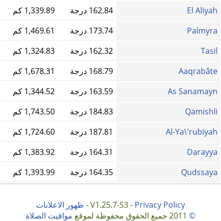
El Aliyah
162.84 درجة
1,339.89 كم
Palmyra
173.74 درجة
1,469.61 كم
Tasil
162.32 درجة
1,324.83 كم
Aaqrabâte
168.79 درجة
1,678.31 كم
As Sanamayn
163.59 درجة
1,344.52 كم
Qamishli
184.83 درجة
1,743.50 كم
Al-Ya\'rubiyah
187.81 درجة
1,724.60 كم
Darayya
164.31 درجة
1,383.92 كم
Qudssaya
164.35 درجة
1,393.99 كم
Privacy Policy
V1.25.7-S3 -
-
ظهور الاعلانات
©
2011 جميع الحقوق محفوظة لموقع
مواقيت الصلاة