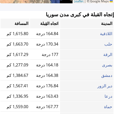
|
© Google Maps
Leaflet
إتجاه القبلة في كبرى مدن سوريا
المدينة
اتجاه القِبلة
المسافة
اللاذقية
164.84 درجة
1,615.80 كم
حلب
170.34 درجة
1,663.70 كم
الرقة
177 درجة
1,617.29 كم
بصرى
164.18 درجة
1,277.09 كم
دمشق
164.38 درجة
1,384.67 كم
دير الزور
176.84 درجة
1,567.41 كم
درعا
163.43 درجة
1,336.95 كم
حماة
167.77 درجة
1,559.00 كم