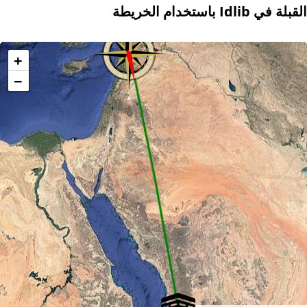
القبلة في Idlib باستخدام الخريطة
+
−