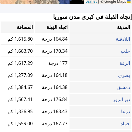
|
© Google Maps
Leaflet
إتجاه القبلة في كبرى مدن سوريا
المدينة
اتجاه القِبلة
المسافة
اللاذقية
164.84 درجة
1,615.80 كم
حلب
170.34 درجة
1,663.70 كم
الرقة
177 درجة
1,617.29 كم
بصرى
164.18 درجة
1,277.09 كم
دمشق
164.38 درجة
1,384.67 كم
دير الزور
176.84 درجة
1,567.41 كم
درعا
163.43 درجة
1,336.95 كم
حماة
167.77 درجة
1,559.00 كم