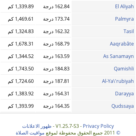
El Aliyah
162.84 درجة
1,339.89 كم
Palmyra
173.74 درجة
1,469.61 كم
Tasil
162.32 درجة
1,324.83 كم
Aaqrabâte
168.79 درجة
1,678.31 كم
As Sanamayn
163.59 درجة
1,344.52 كم
Qamishli
184.83 درجة
1,743.50 كم
Al-Ya\'rubiyah
187.81 درجة
1,724.60 كم
Darayya
164.31 درجة
1,383.92 كم
Qudssaya
164.35 درجة
1,393.99 كم
Privacy Policy
V1.25.7-S3 -
-
ظهور الاعلانات
©
2011 جميع الحقوق محفوظة لموقع
مواقيت الصلاة