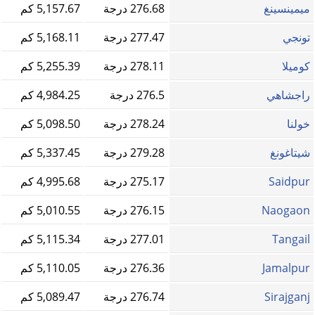
ميمينسينغ
276.68 درجة
5,157.67 كم
تونجي
277.47 درجة
5,168.11 كم
كوميلا
278.11 درجة
5,255.39 كم
راجشاهي
276.5 درجة
4,984.25 كم
خولنا
278.24 درجة
5,098.50 كم
شيتاغونغ
279.28 درجة
5,337.45 كم
Saidpur
275.17 درجة
4,995.68 كم
Naogaon
276.15 درجة
5,010.55 كم
Tangail
277.01 درجة
5,115.34 كم
Jamalpur
276.36 درجة
5,110.05 كم
Sirajganj
276.74 درجة
5,089.47 كم