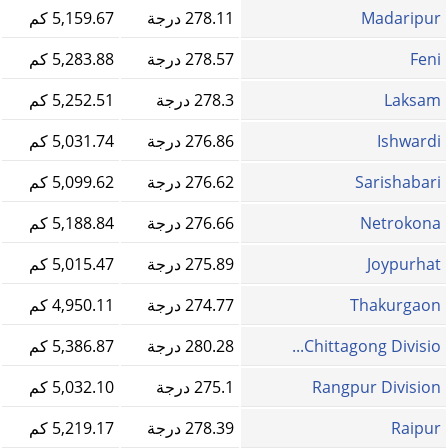
Madaripur
278.11 درجة
5,159.67 كم
Feni
278.57 درجة
5,283.88 كم
Laksam
278.3 درجة
5,252.51 كم
Ishwardi
276.86 درجة
5,031.74 كم
Sarishabari
276.62 درجة
5,099.62 كم
Netrokona
276.66 درجة
5,188.84 كم
Joypurhat
275.89 درجة
5,015.47 كم
Thakurgaon
274.77 درجة
4,950.11 كم
Chittagong Divisio...
280.28 درجة
5,386.87 كم
Rangpur Division
275.1 درجة
5,032.10 كم
Raipur
278.39 درجة
5,219.17 كم