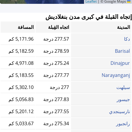
|
© Google Maps
Leaflet
إتجاه القبلة في كبرى مدن بنغلاديش
المدينة
اتجاه القِبلة
المسافة
دكا
277.57 درجة
5,171.96 كم
Barisal
278.59 درجة
5,182.59 كم
Dinajpur
275.24 درجة
4,971.08 كم
Narayanganj
277.77 درجة
5,183.55 كم
سيلهت
277 درجة
5,302.10 كم
جيسور
277.83 درجة
5,056.83 كم
نارسينجدي
277.55 درجة
5,201.12 كم
رانجبور
275.34 درجة
5,033.67 كم