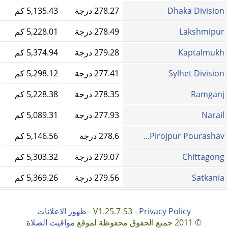
Dhaka Division
278.27 درجة
5,135.43 كم
Lakshmipur
278.49 درجة
5,228.01 كم
Kaptalmukh
279.28 درجة
5,374.94 كم
Sylhet Division
277.41 درجة
5,298.12 كم
Ramganj
278.35 درجة
5,228.38 كم
Narail
277.93 درجة
5,089.31 كم
Pirojpur Pourashav...
278.6 درجة
5,146.56 كم
Chittagong
279.07 درجة
5,303.32 كم
Satkania
279.56 درجة
5,369.26 كم
Privacy Policy
V1.25.7-S3 -
-
ظهور الاعلانات
©
2011 جميع الحقوق محفوظة لموقع
مواقيت الصلاة