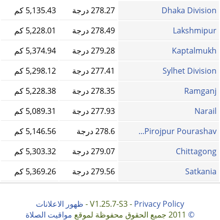
Dhaka Division
278.27 درجة
5,135.43 كم
Lakshmipur
278.49 درجة
5,228.01 كم
Kaptalmukh
279.28 درجة
5,374.94 كم
Sylhet Division
277.41 درجة
5,298.12 كم
Ramganj
278.35 درجة
5,228.38 كم
Narail
277.93 درجة
5,089.31 كم
Pirojpur Pourashav...
278.6 درجة
5,146.56 كم
Chittagong
279.07 درجة
5,303.32 كم
Satkania
279.56 درجة
5,369.26 كم
Privacy Policy
V1.25.7-S3 -
-
ظهور الاعلانات
©
2011 جميع الحقوق محفوظة لموقع
مواقيت الصلاة