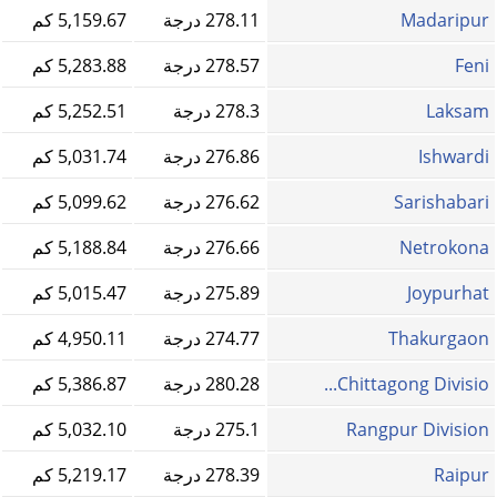
Madaripur
278.11 درجة
5,159.67 كم
Feni
278.57 درجة
5,283.88 كم
Laksam
278.3 درجة
5,252.51 كم
Ishwardi
276.86 درجة
5,031.74 كم
Sarishabari
276.62 درجة
5,099.62 كم
Netrokona
276.66 درجة
5,188.84 كم
Joypurhat
275.89 درجة
5,015.47 كم
Thakurgaon
274.77 درجة
4,950.11 كم
Chittagong Divisio...
280.28 درجة
5,386.87 كم
Rangpur Division
275.1 درجة
5,032.10 كم
Raipur
278.39 درجة
5,219.17 كم