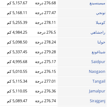
ميمينسينغ
276.68 درجة
5,157.67 كم
تونجي
277.47 درجة
5,168.11 كم
كوميلا
278.11 درجة
5,255.39 كم
راجشاهي
276.5 درجة
4,984.25 كم
خولنا
278.24 درجة
5,098.50 كم
شيتاغونغ
279.28 درجة
5,337.45 كم
Saidpur
275.17 درجة
4,995.68 كم
Naogaon
276.15 درجة
5,010.55 كم
Tangail
277.01 درجة
5,115.34 كم
Jamalpur
276.36 درجة
5,110.05 كم
Sirajganj
276.74 درجة
5,089.47 كم