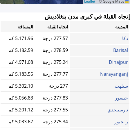
|
© Google Maps
Leaflet
إتجاه القبلة في كبرى مدن بنغلاديش
المدينة
اتجاه القِبلة
المسافة
دكا
277.57 درجة
5,171.96 كم
Barisal
278.59 درجة
5,182.59 كم
Dinajpur
275.24 درجة
4,971.08 كم
Narayanganj
277.77 درجة
5,183.55 كم
سيلهت
277 درجة
5,302.10 كم
جيسور
277.83 درجة
5,056.83 كم
نارسينجدي
277.55 درجة
5,201.12 كم
رانجبور
275.34 درجة
5,033.67 كم