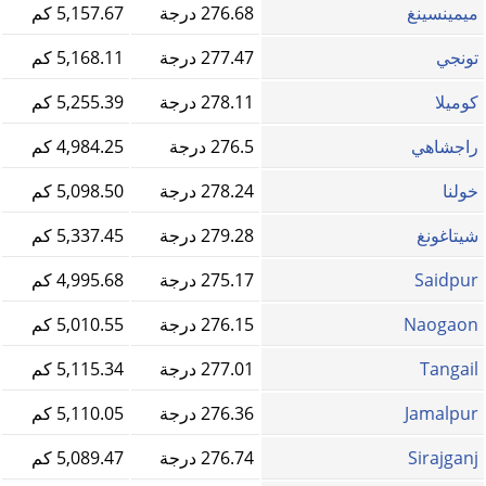
ميمينسينغ
276.68 درجة
5,157.67 كم
تونجي
277.47 درجة
5,168.11 كم
كوميلا
278.11 درجة
5,255.39 كم
راجشاهي
276.5 درجة
4,984.25 كم
خولنا
278.24 درجة
5,098.50 كم
شيتاغونغ
279.28 درجة
5,337.45 كم
Saidpur
275.17 درجة
4,995.68 كم
Naogaon
276.15 درجة
5,010.55 كم
Tangail
277.01 درجة
5,115.34 كم
Jamalpur
276.36 درجة
5,110.05 كم
Sirajganj
276.74 درجة
5,089.47 كم