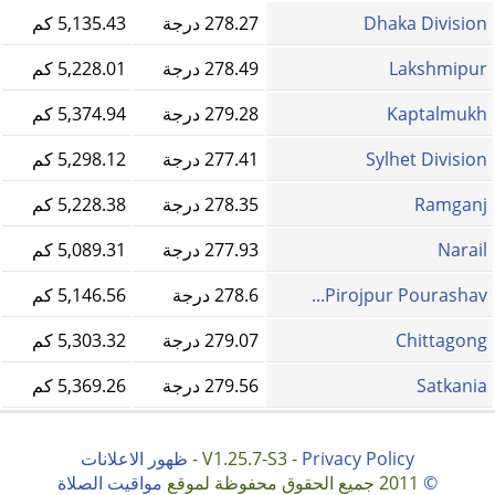
Dhaka Division
278.27 درجة
5,135.43 كم
Lakshmipur
278.49 درجة
5,228.01 كم
Kaptalmukh
279.28 درجة
5,374.94 كم
Sylhet Division
277.41 درجة
5,298.12 كم
Ramganj
278.35 درجة
5,228.38 كم
Narail
277.93 درجة
5,089.31 كم
Pirojpur Pourashav...
278.6 درجة
5,146.56 كم
Chittagong
279.07 درجة
5,303.32 كم
Satkania
279.56 درجة
5,369.26 كم
Privacy Policy
V1.25.7-S3 -
-
ظهور الاعلانات
©
2011 جميع الحقوق محفوظة لموقع
مواقيت الصلاة