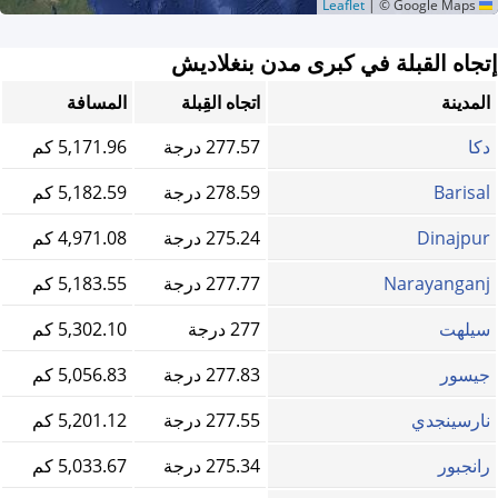
|
© Google Maps
Leaflet
إتجاه القبلة في كبرى مدن بنغلاديش
المدينة
اتجاه القِبلة
المسافة
دكا
277.57 درجة
5,171.96 كم
Barisal
278.59 درجة
5,182.59 كم
Dinajpur
275.24 درجة
4,971.08 كم
Narayanganj
277.77 درجة
5,183.55 كم
سيلهت
277 درجة
5,302.10 كم
جيسور
277.83 درجة
5,056.83 كم
نارسينجدي
277.55 درجة
5,201.12 كم
رانجبور
275.34 درجة
5,033.67 كم