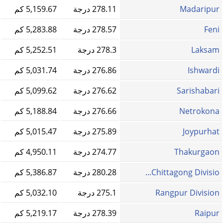
Madaripur
278.11 درجة
5,159.67 كم
Feni
278.57 درجة
5,283.88 كم
Laksam
278.3 درجة
5,252.51 كم
Ishwardi
276.86 درجة
5,031.74 كم
Sarishabari
276.62 درجة
5,099.62 كم
Netrokona
276.66 درجة
5,188.84 كم
Joypurhat
275.89 درجة
5,015.47 كم
Thakurgaon
274.77 درجة
4,950.11 كم
Chittagong Divisio...
280.28 درجة
5,386.87 كم
Rangpur Division
275.1 درجة
5,032.10 كم
Raipur
278.39 درجة
5,219.17 كم