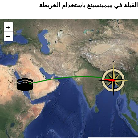
القبلة في ميمينسينغ باستخدام الخريطة
+
−