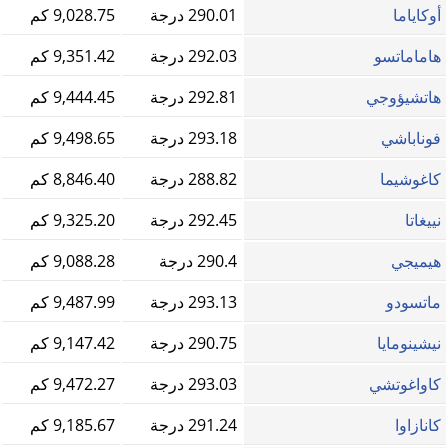
أوكاياما
290.01 درجة
9,028.75 كم
هاماماتسو
292.03 درجة
9,351.42 كم
هاتشيؤوجي
292.81 درجة
9,444.45 كم
فوناباشي
293.18 درجة
9,498.65 كم
كاغوشيما
288.82 درجة
8,846.40 كم
نييغاتا
292.45 درجة
9,325.20 كم
هيميجي
290.4 درجة
9,088.28 كم
ماتسودو
293.13 درجة
9,487.99 كم
نيشينومايا
290.75 درجة
9,147.42 كم
كاواغوتشي
293.03 درجة
9,472.27 كم
كانازاوا
291.24 درجة
9,185.67 كم