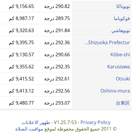
تويوناكا
290.82 درجة
9,156.65 كم
فوکویاما
289.75 درجة
8,987.17 كم
تويوهاشي
291.84 درجة
9,320.63 كم
Shizuoka Prefectur...
292.36 درجة
9,395.75 كم
Kōbe-shi
290.66 درجة
9,130.57 كم
Karuizawa
292.35 درجة
9,355.62 كم
Otsuki
292.61 درجة
9,415.52 كم
Oshino-mura
292.56 درجة
9,413.12 كم
台東区
293.07 درجة
9,480.77 كم
Privacy Policy
V1.25.7-S3 -
-
ظهور الاعلانات
©
2011 جميع الحقوق محفوظة لموقع
مواقيت الصلاة