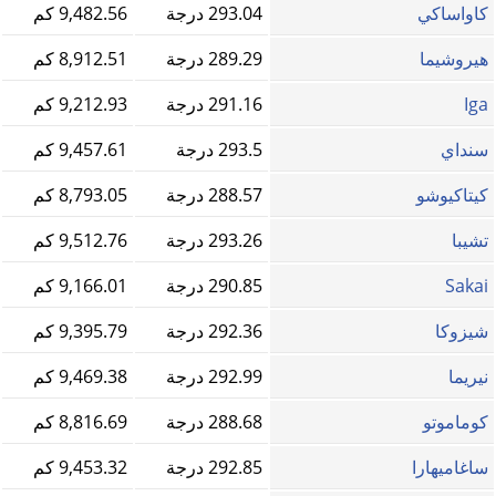
كاواساكي
293.04 درجة
9,482.56 كم
هيروشيما
289.29 درجة
8,912.51 كم
Iga
291.16 درجة
9,212.93 كم
سنداي
293.5 درجة
9,457.61 كم
كيتاكيوشو
288.57 درجة
8,793.05 كم
تشيبا
293.26 درجة
9,512.76 كم
Sakai
290.85 درجة
9,166.01 كم
شيزوكا
292.36 درجة
9,395.79 كم
نيريما
292.99 درجة
9,469.38 كم
كوماموتو
288.68 درجة
8,816.69 كم
ساغاميهارا
292.85 درجة
9,453.32 كم