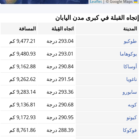
|
© Google Maps
Leaflet
إتجاه القبلة في كبرى مدن اليابان
المدينة
اتجاه القِبلة
المسافة
طوكيو
293.04 درجة
9,477.21 كم
يوكوهاما
293.01 درجة
9,480.93 كم
أوساكا
290.84 درجة
9,162.88 كم
ناغويا
291.54 درجة
9,262.62 كم
سابورو
293.36 درجة
9,283.14 كم
كوبه
290.68 درجة
9,136.81 كم
كيوتو
290.95 درجة
9,172.93 كم
فوكوكا
288.39 درجة
8,761.86 كم