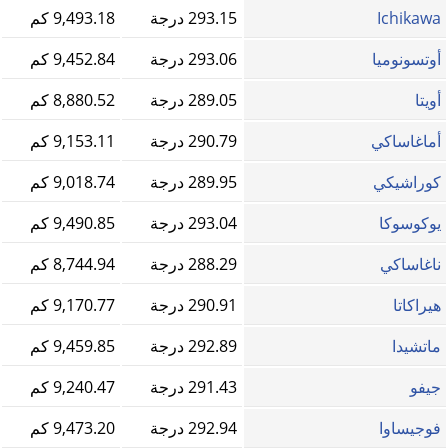
Ichikawa
293.15 درجة
9,493.18 كم
أوتسونوميا
293.06 درجة
9,452.84 كم
أويتا
289.05 درجة
8,880.52 كم
أماغاساكي
290.79 درجة
9,153.11 كم
كوراشيكي
289.95 درجة
9,018.74 كم
يوكوسوكا
293.04 درجة
9,490.85 كم
ناغاساكي
288.29 درجة
8,744.94 كم
هيراكاتا
290.91 درجة
9,170.77 كم
ماتشيدا
292.89 درجة
9,459.85 كم
جيفو
291.43 درجة
9,240.47 كم
فوجيساوا
292.94 درجة
9,473.20 كم