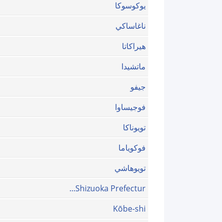
يوكوسوكا
ناغاساكي
هيراكاتا
ماتشيدا
جيفو
فوجيساوا
تويوناكا
فوکویاما
تويوهاشي
Shizuoka Prefectur...
Kōbe-shi