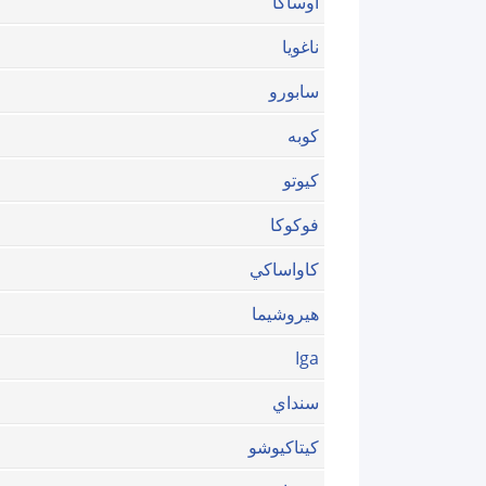
أوساكا
ناغويا
سابورو
كوبه
كيوتو
فوكوكا
كاواساكي
هيروشيما
Iga
سنداي
كيتاكيوشو