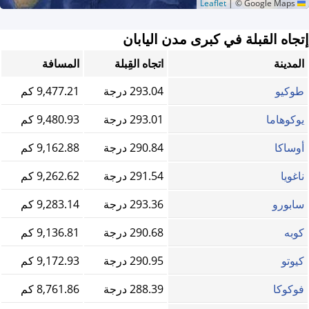
|
© Google Maps
Leaflet
إتجاه القبلة في كبرى مدن اليابان
المدينة
اتجاه القِبلة
المسافة
طوكيو
293.04 درجة
9,477.21 كم
يوكوهاما
293.01 درجة
9,480.93 كم
أوساكا
290.84 درجة
9,162.88 كم
ناغويا
291.54 درجة
9,262.62 كم
سابورو
293.36 درجة
9,283.14 كم
كوبه
290.68 درجة
9,136.81 كم
كيوتو
290.95 درجة
9,172.93 كم
فوكوكا
288.39 درجة
8,761.86 كم