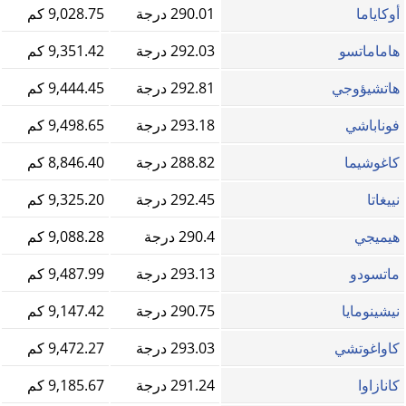
أوكاياما
290.01 درجة
9,028.75 كم
هاماماتسو
292.03 درجة
9,351.42 كم
هاتشيؤوجي
292.81 درجة
9,444.45 كم
فوناباشي
293.18 درجة
9,498.65 كم
كاغوشيما
288.82 درجة
8,846.40 كم
نييغاتا
292.45 درجة
9,325.20 كم
هيميجي
290.4 درجة
9,088.28 كم
ماتسودو
293.13 درجة
9,487.99 كم
نيشينومايا
290.75 درجة
9,147.42 كم
كاواغوتشي
293.03 درجة
9,472.27 كم
كانازاوا
291.24 درجة
9,185.67 كم