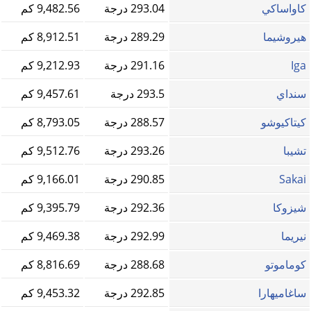
كاواساكي
293.04 درجة
9,482.56 كم
هيروشيما
289.29 درجة
8,912.51 كم
Iga
291.16 درجة
9,212.93 كم
سنداي
293.5 درجة
9,457.61 كم
كيتاكيوشو
288.57 درجة
8,793.05 كم
تشيبا
293.26 درجة
9,512.76 كم
Sakai
290.85 درجة
9,166.01 كم
شيزوكا
292.36 درجة
9,395.79 كم
نيريما
292.99 درجة
9,469.38 كم
كوماموتو
288.68 درجة
8,816.69 كم
ساغاميهارا
292.85 درجة
9,453.32 كم