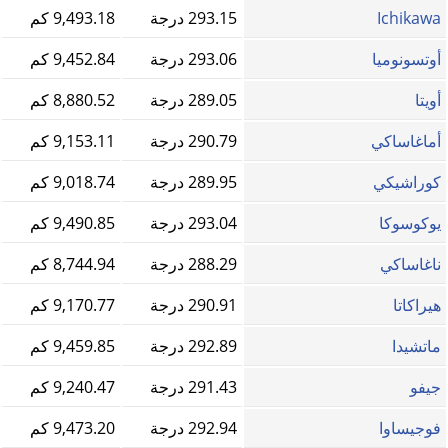
Ichikawa
293.15 درجة
9,493.18 كم
أوتسونوميا
293.06 درجة
9,452.84 كم
أويتا
289.05 درجة
8,880.52 كم
أماغاساكي
290.79 درجة
9,153.11 كم
كوراشيكي
289.95 درجة
9,018.74 كم
يوكوسوكا
293.04 درجة
9,490.85 كم
ناغاساكي
288.29 درجة
8,744.94 كم
هيراكاتا
290.91 درجة
9,170.77 كم
ماتشيدا
292.89 درجة
9,459.85 كم
جيفو
291.43 درجة
9,240.47 كم
فوجيساوا
292.94 درجة
9,473.20 كم