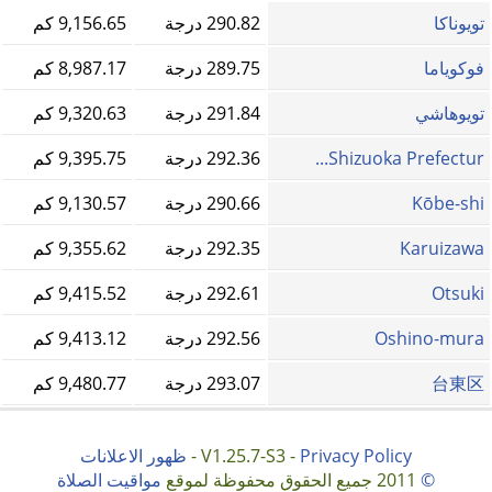
تويوناكا
290.82 درجة
9,156.65 كم
فوکویاما
289.75 درجة
8,987.17 كم
تويوهاشي
291.84 درجة
9,320.63 كم
Shizuoka Prefectur...
292.36 درجة
9,395.75 كم
Kōbe-shi
290.66 درجة
9,130.57 كم
Karuizawa
292.35 درجة
9,355.62 كم
Otsuki
292.61 درجة
9,415.52 كم
Oshino-mura
292.56 درجة
9,413.12 كم
台東区
293.07 درجة
9,480.77 كم
Privacy Policy
V1.25.7-S3 -
-
ظهور الاعلانات
©
2011 جميع الحقوق محفوظة لموقع
مواقيت الصلاة