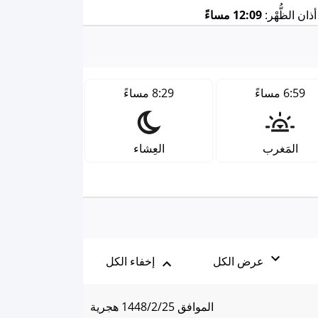
ان الظُّهْر:
12:09 مساءً
6:59 مساءً
8:29 مساءً
المَغرب
العِشاء
عرض الكل
إخفاء الكل
الموافق 1448/2/25 هجرية