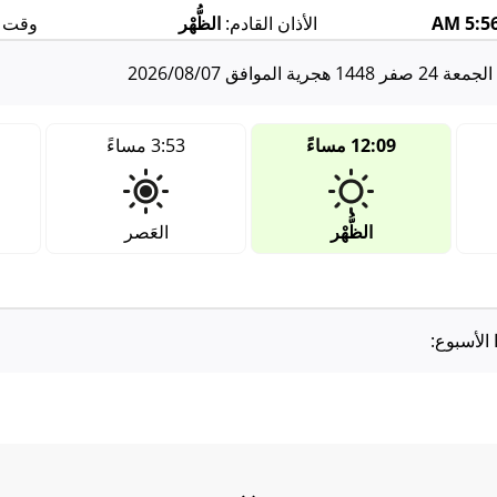
5:56:
الأذان القادم:
الظُّهْر
وقت أذ
الجمعة 24 صفر 1448 هجرية الموافق 2026/08/07
12:09 مساءً
3:53 مساءً
الظُّهْر
العَصر
 الأسبوع: