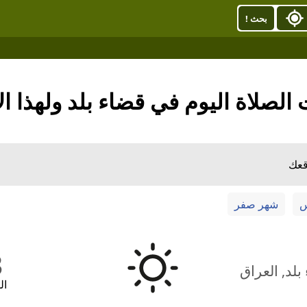
بحث !
الصلاة اليوم في قضاء بلد ولهذا ا
قعك
س
شهر صفر
3
لد, العراق
ال