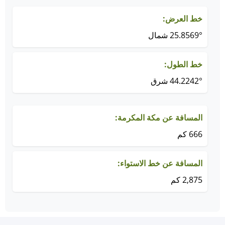
خط العرض:
25.8569° شمال
خط الطول:
44.2242° شرق
المسافة عن مكة المكرمة:
666 كم
المسافة عن خط الاستواء:
2,875 كم