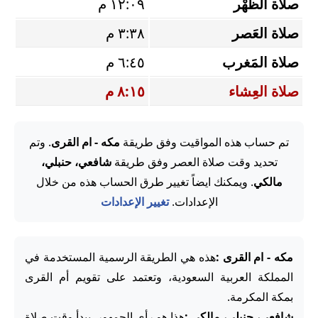
صلاة الظُّهْر
١٢:٠٩ م
صلاة العَصر
٣:٣٨ م
صلاة المَغرب
٦:٤٥ م
صلاة العِشاء
٨:١٥ م
تم حساب هذه المواقيت وفق طريقة
مكه - ام القرى
. وتم
تحديد وقت صلاة العصر وفق طريقة
شافعي، حنبلي،
مالكي
. ويمكنك ايضاً تغيير طرق الحساب هذه من خلال
الإعدادات.
تغيير الإعدادات
مكه - ام القرى :
هذه هي الطريقة الرسمية المستخدمة في
المملكة العربية السعودية، وتعتمد على تقويم أم القرى
بمكة المكرمة.
شافعي، حنبلي، مالكي :
هذا هو رأي الجمهور. يبدأ وقت صلاة