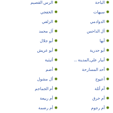
الباحة
الرس القصيم
سيهات
الخفجي
الدوادمي
الزلفي
آل الداحس
آل محمد
أبها
أبو جلال
أبو حدرية
أبو عريش
أبيار علي,المدينة ...
أثيثية
أحد المسارحة
أضم
أعيوج
أل مشول
أم أثلة
أم الجماجم
أم خرق
أم ربيعة
أم رجوم
أم رضمة