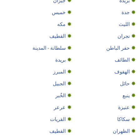
بُريده
جيزان
جدة
خميس
الليث
مكه
نجران
القطيف
حفر الباطن
سلطانة - المدينة
الطائف
بريدة
الهفوف
المبرز
حائل
الجبيل
ينبع
الخٌبر
عنيزة
عرعر
سكاكا
القريات
الظهران
القطيف‎