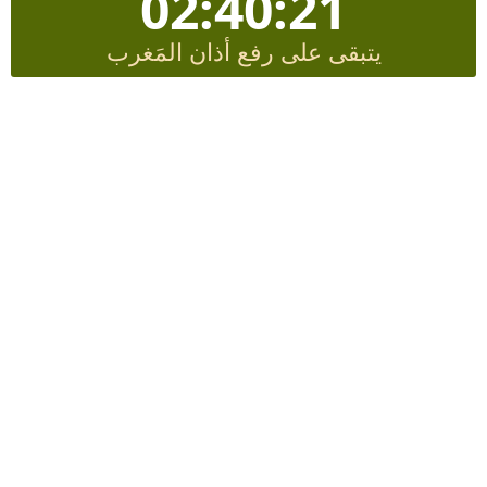
02:40:20
يتبقى على رفع أذان المَغرب