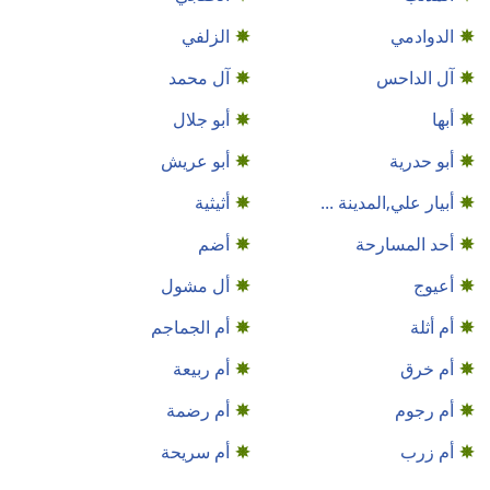
الدوادمي
الزلفي
آل الداحس
آل محمد
أبها
أبو جلال
أبو حدرية
أبو عريش
أبيار علي,المدينة ...
أثيثية
أحد المسارحة
أضم
أعيوج
أل مشول
أم أثلة
أم الجماجم
أم خرق
أم ربيعة
أم رجوم
أم رضمة
أم زرب
أم سريحة