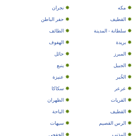
مكه
نجران
القطيف
حفر الباطن
سلطانة - المدينة
الطائف
بريدة
الهفوف
المبرز
حائل
الجبيل
ينبع
الخٌبر
عنيزة
عرعر
سكاكا
القريات
الظهران
القطيف‎
الباحة
الرس القصيم
سيهات
المذنب
الخفجي