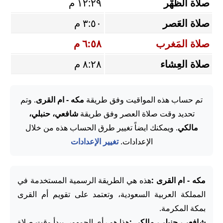
صلاة الظُّهْر
١٢:٢٩ م
صلاة العَصر
٣:٥٠ م
صلاة المَغرب
٦:٥٨ م
صلاة العِشاء
٨:٢٨ م
تم حساب هذه المواقيت وفق طريقة
مكه - ام القرى
. وتم
تحديد وقت صلاة العصر وفق طريقة
شافعي، حنبلي،
مالكي
. ويمكنك ايضاً تغيير طرق الحساب هذه من خلال
الإعدادات.
تغيير الإعدادات
مكه - ام القرى :
هذه هي الطريقة الرسمية المستخدمة في
المملكة العربية السعودية، وتعتمد على تقويم أم القرى
بمكة المكرمة.
شافعي، حنبلي، مالكي :
هذا هو رأي الجمهور. يبدأ وقت صلاة