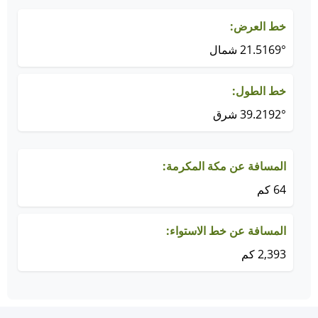
خط العرض:
21.5169° شمال
خط الطول:
39.2192° شرق
المسافة عن مكة المكرمة:
64 كم
المسافة عن خط الاستواء:
2,393 كم