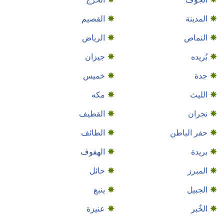
المدينة
القصيم
النماص
الرياض
بُريده
جيزان
جدة
خميس
الليث
مكه
نجران
القطيف
حفر الباطن
الطائف
بريدة
الهفوف
المبرز
حائل
الجبيل
ينبع
الخٌبر
عنيزة