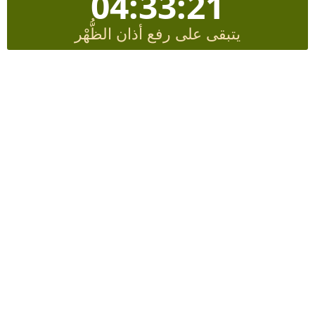
04:33:20
يتبقى على رفع أذان الظُّهْر