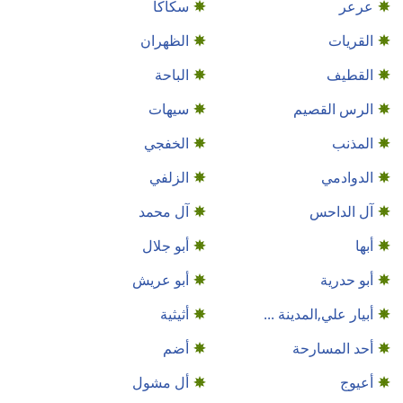
عرعر
سكاكا
القريات
الظهران
القطيف‎
الباحة
الرس القصيم
سيهات
المذنب
الخفجي
الدوادمي
الزلفي
آل الداحس
آل محمد
أبها
أبو جلال
أبو حدرية
أبو عريش
أبيار علي,المدينة ...
أثيثية
أحد المسارحة
أضم
أعيوج
أل مشول