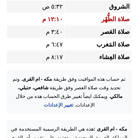
الشروق
٥:٣٢ ص
صلاة الظُّهْر
١٢:١٠ م
صلاة العَصر
٣:٤٠ م
صلاة المَغرب
٦:٤٧ م
صلاة العِشاء
٨:١٧ م
تم حساب هذه المواقيت وفق طريقة
مكه - ام القرى
. وتم
تحديد وقت صلاة العصر وفق طريقة
شافعي، حنبلي،
مالكي
. ويمكنك ايضاً تغيير طرق الحساب هذه من خلال
الإعدادات.
تغيير الإعدادات
مكه - ام القرى :
هذه هي الطريقة الرسمية المستخدمة في
المملكة العربية السعودية، وتعتمد على تقويم أم القرى