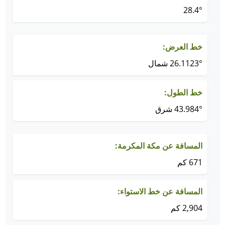
28.4°
خط العرض:
26.1123° شمال
خط الطول:
43.984° شرق
المسافة عن مكة المكرمة:
671 كم
المسافة عن خط الاستواء:
2,904 كم