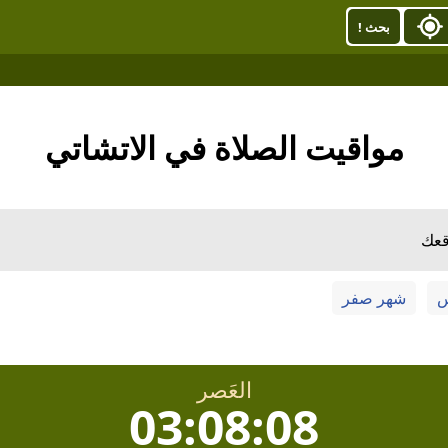
بحث !
مواقيت الصلاة في الاتشاتي
قعك
س
شهر صفر
العَصر
03:08:08