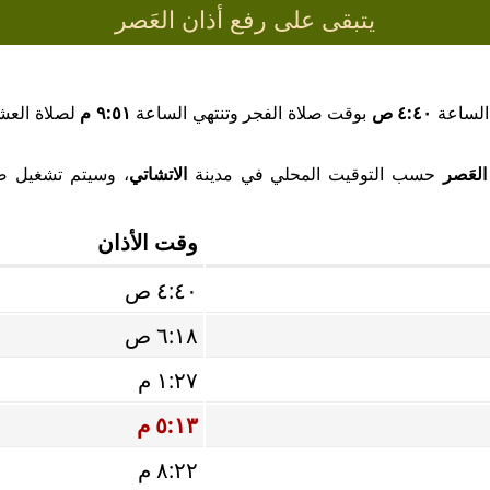
يتبقى على رفع أذان العَصر
 الساعة
٤:٤٠ ص
بوقت صلاة الفجر وتنتهي الساعة
٩:٥١ م
لصلاة العشا
العَصر
حسب التوقيت المحلي في مدينة
الاتشاتي
، وسيتم تشغيل صوت
وقت الأذان
٤:٤٠ ص
٦:١٨ ص
١:٢٧ م
٥:١٣ م
٨:٢٢ م