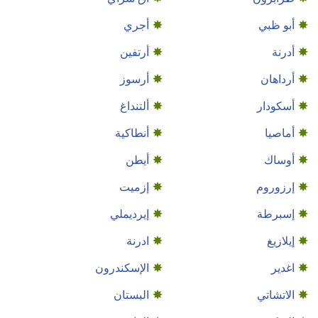
أبو ظبي
أجري
أدرنة
أرتفين
أرداهان
أرسوز
أسكودار
ألتنداغ
أماصيا
أنطاكية
أوساك
أيطن
إرزوروم
إزميت
إسبرطة
إيرديملي
إيلازيغ
ادرنة
اغدير
الإسكندرون
الاتشاتي
البستان