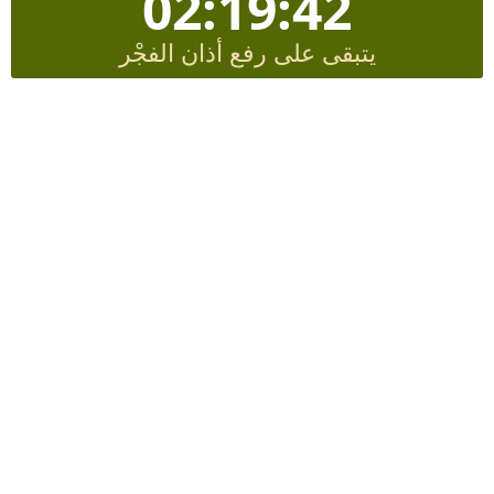
02:19:41
يتبقى على رفع أذان الفجْر