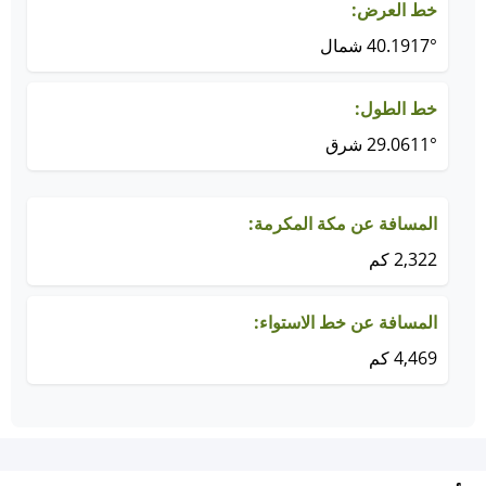
خط العرض:
40.1917° شمال
خط الطول:
29.0611° شرق
المسافة عن مكة المكرمة:
2,322 كم
المسافة عن خط الاستواء:
4,469 كم