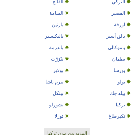
التركي
الفاتح
القصير
المنامة
اورفة
بارتين
بالق أسير
باليكيسير
باموكالي
باندرمة
بطمان
بَنْزَرْت‎
بورسا
بولاير
بولو
بيرم باشا
بيله جك
بينكل
تركيا
تشورلو
تكيرطاغ
توزلا
المزيد من مدن تركيا