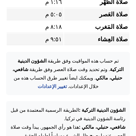
صلاة الظُّهْر
١:١٦ م
صلاة العَصر
٥:٠٥ م
صلاة المَغرب
٨:١٨ م
صلاة العِشاء
٩:٥١ م
تم حساب هذه المواقيت وفق طريقة
الشؤون الدينية
التركية
. وتم تحديد وقت صلاة العصر وفق طريقة
شافعي،
حنبلي، مالكي
. ويمكنك ايضاً تغيير طرق الحساب هذه من
خلال الإعدادات.
تغيير الإعدادات
الشؤون الدينية التركية :
الطريقة الرسمية المعتمدة من قبل
رئاسة الشؤون الدينية في تركيا.
شافعي، حنبلي، مالكي :
هذا هو رأي الجمهور. يبدأ وقت صلاة
العصر عندما يصبح ظل الشيء مساوياً لطوله الحقيقي.