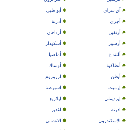
آق سراي
أبو ظبي
أجري
أدرنة
أرتفين
أرداهان
أرسوز
أسكودار
ألتنداغ
أماصيا
أنطاكية
أوساك
أيطن
إرزوروم
إزميت
إسبرطة
إيرديملي
إيلازيغ
ادرنة
اغدير
الإسكندرون
الاتشاتي