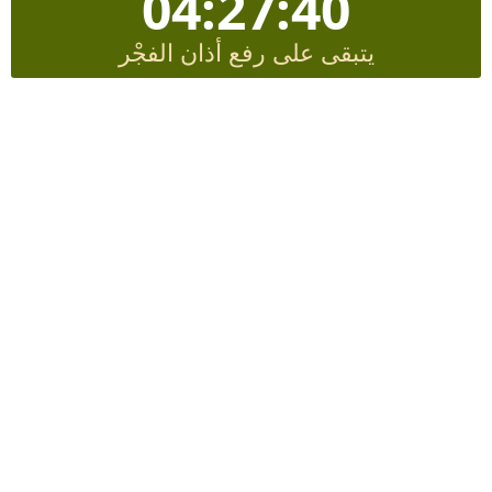
04:27:40
يتبقى على رفع أذان الفجْر