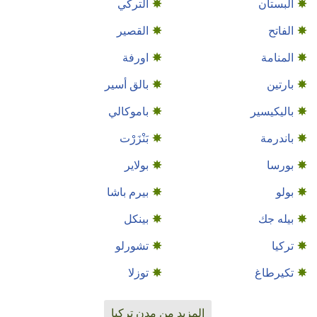
البستان
التركي
الفاتح
القصير
المنامة
اورفة
بارتين
بالق أسير
باليكيسير
باموكالي
باندرمة
بَنْزَرْت‎
بورسا
بولاير
بولو
بيرم باشا
بيله جك
بينكل
تركيا
تشورلو
تكيرطاغ
توزلا
المزيد من مدن تركيا