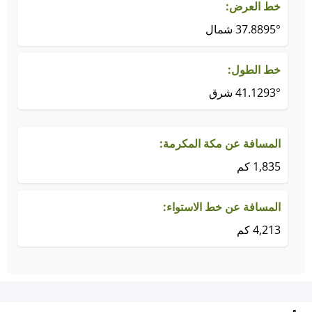
خط العرض:
37.8895° شمال
خط الطول:
41.1293° شرق
المسافة عن مكة المكرمة:
1,835 كم
المسافة عن خط الاستواء:
4,213 كم