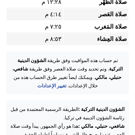
صلاة الظُّهْر
١٢:٢٨ م
صلاة العَصر
٤:١٤ م
صلاة المَغرب
٧:٢٥ م
صلاة العِشاء
٨:٥٣ م
تم حساب هذه المواقيت وفق طريقة
الشؤون الدينية
التركية
. وتم تحديد وقت صلاة العصر وفق طريقة
شافعي،
حنبلي، مالكي
. ويمكنك ايضاً تغيير طرق الحساب هذه من
خلال الإعدادات.
تغيير الإعدادات
الشؤون الدينية التركية :
الطريقة الرسمية المعتمدة من قبل
رئاسة الشؤون الدينية في تركيا.
شافعي، حنبلي، مالكي :
هذا هو رأي الجمهور. يبدأ وقت صلاة
العصر عندما يصبح ظل الشيء مساوياً لطوله الحقيقي.