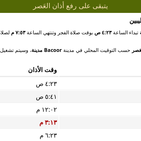
يتبقى على رفع أذان العَصر
تبداء الساعة
٤:٢٣ ص
بوقت صلاة الفجر وتنتهي الساعة
٧:٥٣ م
لصلاة
عَصر
حسب التوقيت المحلي في مدينة
Bacoor مدينة
، وسيتم تشغيل ص
وقت الأذان
٤:٢٣ ص
٥:٤١ ص
١٢:٠٢ م
٣:١٣ م
٦:٢٣ م