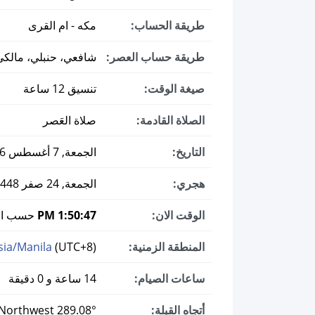
طريقة الحساب:
مكه - ام القرى
طريقة حساب العصر:
شافعي، حنبلي، مالكي
صيغة الوقت:
تنسيق 12 ساعة
الصلاة القادمة:
صلاة العَصر
التاريخ:
الجمعة, 7 أغسطس 2026 ميلادي
هجري:
الجمعة, 24 صفر 1448
الوقت الان:
1:50:48 PM
حسب التوقيت
المنطقة الزمنية:
(UTC+8)
sia/Manila
ساعات الصيام:
14 ساعة و 0 دقيقة
أتجاه القبلة:
289.08° West-Northwest