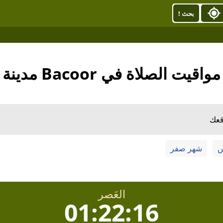
بحث !
مواقيت الصلاة في Bacoor مدينة
قعك
س
شهر صفر
العَصر
01:22:15