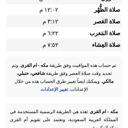
صلاة الظُّهْر
١٢:٠٢ م
صلاة العَصر
٣:١٢ م
صلاة المَغرب
٦:٢٢ م
صلاة العِشاء
٧:٥٢ م
تم حساب هذه المواقيت وفق طريقة
مكه - ام القرى
. وتم
تحديد وقت صلاة العصر وفق طريقة
شافعي، حنبلي،
مالكي
. ويمكنك ايضاً تغيير طرق الحساب هذه من خلال
الإعدادات.
تغيير الإعدادات
مكه - ام القرى :
هذه هي الطريقة الرسمية المستخدمة في
المملكة العربية السعودية، وتعتمد على تقويم أم القرى
بمكة المكرمة.