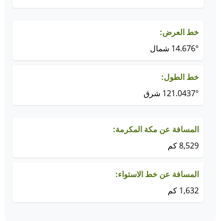
خط العرض:
14.676° شمال
خط الطول:
121.0437° شرق
المسافة عن مكة المكرمة:
8,529 كم
المسافة عن خط الاستواء:
1,632 كم