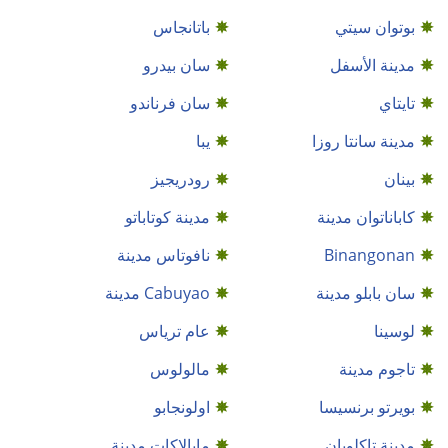
بوتوان سيتي
باتانجاس
مدينة الأسفل
سان بيدرو
تايتاي
سان فرناندو
مدينة سانتا روزا
يبا
بينان
رودريجيز
كاباناتوان مدينة
مدينة كوتاباتو
Binangonan
نافوتاس مدينة
سان بابلو مدينة
Cabuyao مدينة
لوسينا
عام ترياس
تاجوم مدينة
مالولوس
بويرتو برنسيسا
اولونجابو
مدينة تاكلوبان
مابالاكات مدينة