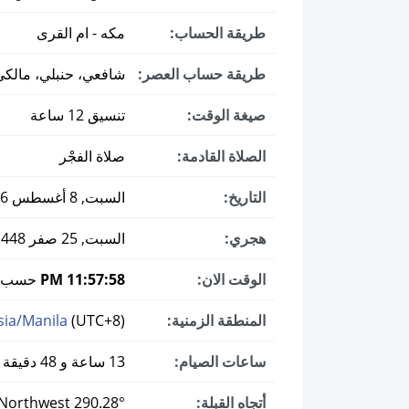
طريقة الحساب:
مكه - ام القرى
طريقة حساب العصر:
شافعي، حنبلي، مالكي
صيغة الوقت:
تنسيق 12 ساعة
الصلاة القادمة:
صلاة الفجْر
التاريخ:
السبت, 8 أغسطس 2026 ميلادي
هجري:
السبت, 25 صفر 1448
الوقت الان:
11:57:59 PM
حسب ال
المنطقة الزمنية:
(UTC+8)
sia/Manila
ساعات الصيام:
13 ساعة و 48 دقيقة
أتجاه القبلة:
290.28° West-Northwest