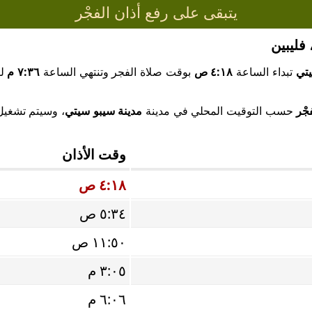
يتبقى على رفع أذان الفجْر
فليبين
يتي
تبداء الساعة
٤:١٨ ص
بوقت صلاة الفجر وتنتهي الساعة
٧:٣٦ م
لص
جْر
حسب التوقيت المحلي في مدينة
مدينة سيبو سيتي
، وسيتم تشغيل 
وقت الأذان
٤:١٨ ص
٥:٣٤ ص
١١:٥٠ ص
٣:٠٥ م
٦:٠٦ م