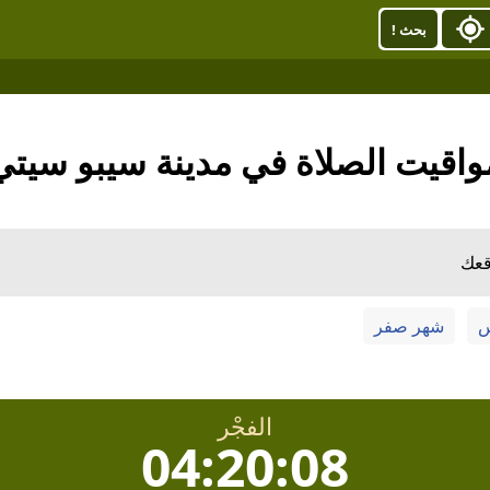
بحث !
واقيت الصلاة في مدينة سيبو سيتي
قعك
س
شهر صفر
الفجْر
04:20:07