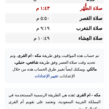
صلاة الظُّهْر
١:٤٣ م
صلاة العَصر
٥:٥٠ م
صلاة المَغرب
٩:١٩ م
صلاة العِشاء
١٠:٤٩ م
تم حساب هذه المواقيت وفق طريقة
مكه - ام القرى
. وتم
تحديد وقت صلاة العصر وفق طريقة
شافعي، حنبلي،
مالكي
. ويمكنك ايضاً تغيير طرق الحساب هذه من خلال
الإعدادات.
تغيير الإعدادات
مكه - ام القرى :
هذه هي الطريقة الرسمية المستخدمة في
المملكة العربية السعودية، وتعتمد على تقويم أم القرى
بمكة المكرمة.