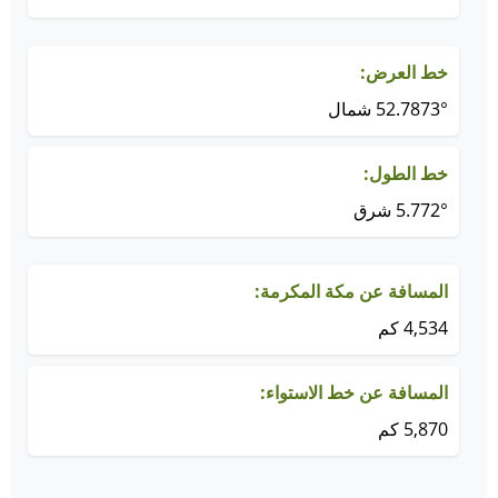
خط العرض:
52.7873° شمال
خط الطول:
5.772° شرق
المسافة عن مكة المكرمة:
4,534 كم
المسافة عن خط الاستواء:
5,870 كم