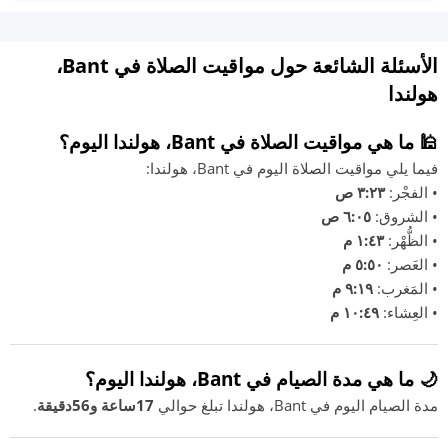
الأسئلة الشائعة حول مواقيت الصلاة في Bant،
هولندا
🕌 ما هي مواقيت الصلاة في Bant، هولندا اليوم؟
فيما يلي مواقيت الصلاة اليوم في Bant، هولندا:
• الفجْر:
٣:٢٣ ص
• الشروق:
٦:٠٥ ص
• الظُّهْر:
١:٤٣ م
• العَصر:
٥:٥٠ م
• المَغرب:
٩:١٩ م
• العِشاء:
١٠:٤٩ م
🌙 ما هي مدة الصيام في Bant، هولندا اليوم؟
مدة الصيام اليوم في Bant، هولندا تبلغ حوالي
17ساعة و56دقيقة
.