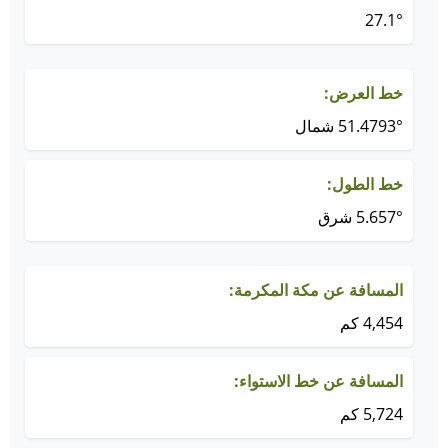
27.1°
خط العرض:
51.4793° شمال
خط الطول:
5.657° شرق
المسافة عن مكة المكرمة:
4,454 كم
المسافة عن خط الاستواء:
5,724 كم