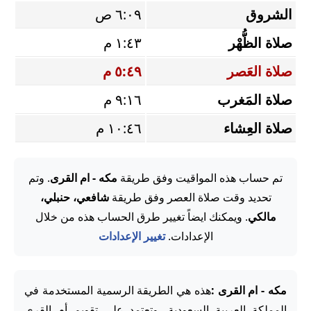
الشروق
٦:٠٩ ص
صلاة الظُّهْر
١:٤٣ م
صلاة العَصر
٥:٤٩ م
صلاة المَغرب
٩:١٦ م
صلاة العِشاء
١٠:٤٦ م
تم حساب هذه المواقيت وفق طريقة
مكه - ام القرى
. وتم
تحديد وقت صلاة العصر وفق طريقة
شافعي، حنبلي،
مالكي
. ويمكنك ايضاً تغيير طرق الحساب هذه من خلال
الإعدادات.
تغيير الإعدادات
مكه - ام القرى :
هذه هي الطريقة الرسمية المستخدمة في
المملكة العربية السعودية، وتعتمد على تقويم أم القرى