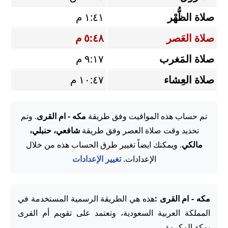
صلاة الظُّهْر
١:٤١ م
صلاة العَصر
٥:٤٨ م
صلاة المَغرب
٩:١٧ م
صلاة العِشاء
١٠:٤٧ م
تم حساب هذه المواقيت وفق طريقة
مكه - ام القرى
. وتم
تحديد وقت صلاة العصر وفق طريقة
شافعي، حنبلي،
مالكي
. ويمكنك ايضاً تغيير طرق الحساب هذه من خلال
الإعدادات.
تغيير الإعدادات
مكه - ام القرى :
هذه هي الطريقة الرسمية المستخدمة في
المملكة العربية السعودية، وتعتمد على تقويم أم القرى
بمكة المكرمة.