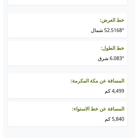
خط العرض:
52.5168° شمال
خط الطول:
6.083° شرق
المسافة عن مكة المكرمة:
4,499 كم
المسافة عن خط الاستواء:
5,840 كم