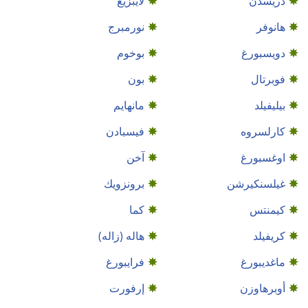
دريسدن
لايبزيغ
هانوفر
نورمبرج
دويسبورغ
بوخوم
فوبرتال
بون
بيليفيلد
مانهايم
كارلسروه
فيسبادن
اوغسبورغ
آخن
غيلسنكيرشن
برونزويك
كيمنتس
كما
كريفيلد
هاله (زاله)
ماغديبورغ
فرايبورغ
أوبرهاوزن
إرفورت