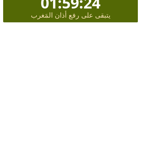
01:59:23
يتبقى على رفع أذان المَغرب