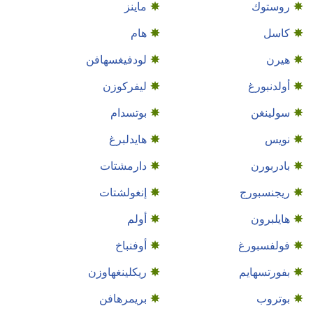
روستوك
ماينز
كاسل
هام
هيرن
لودفيغسهافن
أولدنبورغ
ليفركوزن
سولينغن
بوتسدام
نويس
هايدلبرغ
بادربورن
دارمشتات
ريجنسبورج
إنغولشتات
هايلبرون
أولم
فولفسبورغ
أوفنباخ
بفورتسهايم
ريكلينغهاوزن
بوتروب
بريمرهافن