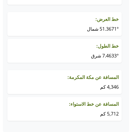
خط العرض:
51.3671° شمال
خط الطول:
7.4633° شرق
المسافة عن مكة المكرمة:
4,346 كم
المسافة عن خط الاستواء:
5,712 كم