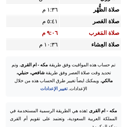
صلاة الظُّهْر
١:٣٦ م
صلاة العَصر
٥:٤١ م
صلاة المَغرب
٩:٠٦ م
صلاة العِشاء
١٠:٣٦ م
تم حساب هذه المواقيت وفق طريقة
مكه - ام القرى
. وتم
تحديد وقت صلاة العصر وفق طريقة
شافعي، حنبلي،
مالكي
. ويمكنك ايضاً تغيير طرق الحساب هذه من خلال
الإعدادات.
تغيير الإعدادات
مكه - ام القرى :
هذه هي الطريقة الرسمية المستخدمة في
المملكة العربية السعودية، وتعتمد على تقويم أم القرى
بمكة المكرمة.