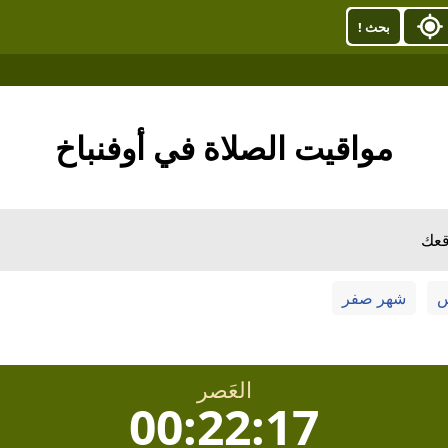
بحث !
مواقيت الصلاة في أوفنباخ
قعك
س
شهر صفر
العَصر
00:22:16