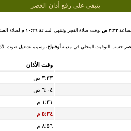
يتبقى على رفع أذان العَصر
لساعة
٣:٣٣ ص
بوقت صلاة الفجر وتنتهي الساعة
١٠:٢٦ م
لصلاة العشا
َصر
حسب التوقيت المحلي في مدينة
أوفنباخ
، وسيتم تشغيل صوت الأذان
وقت الأذان
٣:٣٣ ص
٦:٠٤ ص
١:٣١ م
٥:٣٤ م
٨:٥٦ م