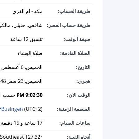
طريقة الحساب:
مكه - ام القرى
طريقة حساب العصر:
شافعي، حنبلي، مالكي
صيغة الوقت:
تنسيق 12 ساعة
الصلاة القادمة:
صلاة العِشاء
التاريخ:
الخميس, 6 أغسطس 2026 ميلادي
هجري:
الخميس, 23 صفر 1448
الوقت الان:
9:02:31 PM
حسب الت
المنطقة الزمنية:
(UTC+2)
/Busingen
ساعات الصيام:
17 ساعة و 15 دقيقة
أتجاه القبلة:
127.32° Southeast