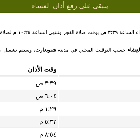
يتبقى على رفع أذان العِشاء
اء الساعة
٣:٣٩ ص
بوقت صلاة الفجر وتنتهي الساعة
١٠:٢٤ م
لصلاة 
لعِشاء
حسب التوقيت المحلي في مدينة
شتوتغارت
، وسيتم تشغيل صو
وقت الأذان
٣:٣٩ ص
٦:٠٤ ص
١:٢٩ م
٥:٣٢ م
٨:٥٤ م