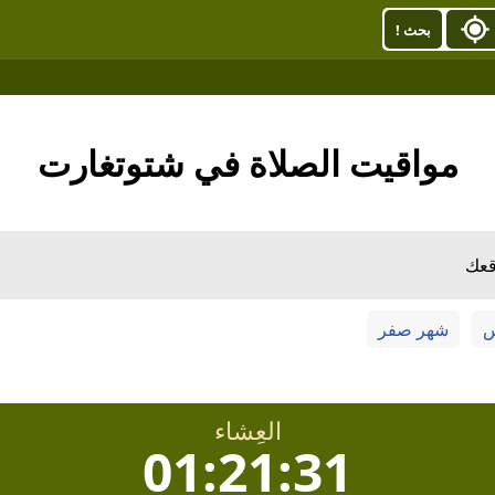
بحث !
مواقيت الصلاة في شتوتغارت
قعك
س
شهر صفر
العِشاء
01:21:30