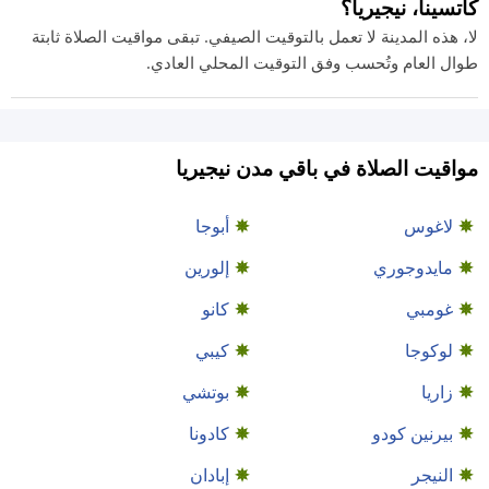
كاتسينا، نيجيريا؟
لا، هذه المدينة لا تعمل بالتوقيت الصيفي. تبقى مواقيت الصلاة ثابتة
طوال العام وتُحسب وفق التوقيت المحلي العادي.
مواقيت الصلاة في باقي مدن نيجيريا
لاغوس
أبوجا
مايدوجوري
إلورين
غومبي
كانو
لوكوجا
كيبي
زاريا
بوتشي
بيرنين كودو
كادونا
النيجر
إبادان