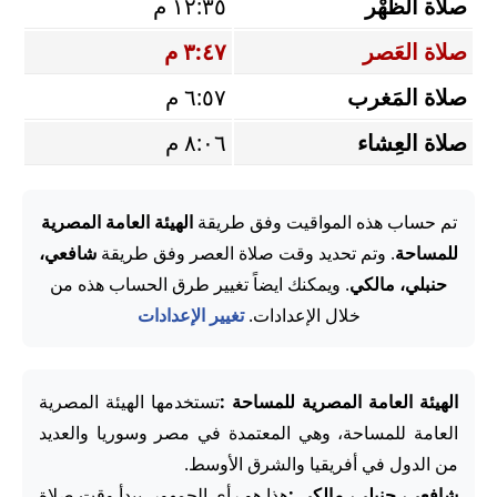
صلاة الظُّهْر
١٢:٣٥ م
صلاة العَصر
٣:٤٧ م
صلاة المَغرب
٦:٥٧ م
صلاة العِشاء
٨:٠٦ م
تم حساب هذه المواقيت وفق طريقة
الهيئة العامة المصرية
للمساحة
. وتم تحديد وقت صلاة العصر وفق طريقة
شافعي،
حنبلي، مالكي
. ويمكنك ايضاً تغيير طرق الحساب هذه من
خلال الإعدادات.
تغيير الإعدادات
الهيئة العامة المصرية للمساحة :
تستخدمها الهيئة المصرية
العامة للمساحة، وهي المعتمدة في مصر وسوريا والعديد
من الدول في أفريقيا والشرق الأوسط.
شافعي، حنبلي، مالكي :
هذا هو رأي الجمهور. يبدأ وقت صلاة