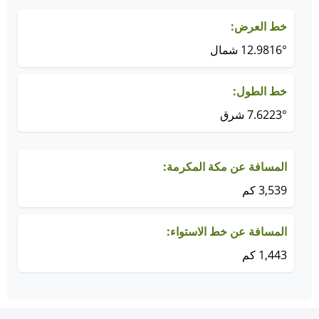
خط العرض:
12.9816° شمال
خط الطول:
7.6223° شرق
المسافة عن مكة المكرمة:
3,539 كم
المسافة عن خط الاستواء:
1,443 كم