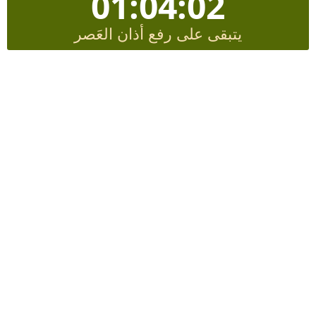
01:04:01
يتبقى على رفع أذان العَصر