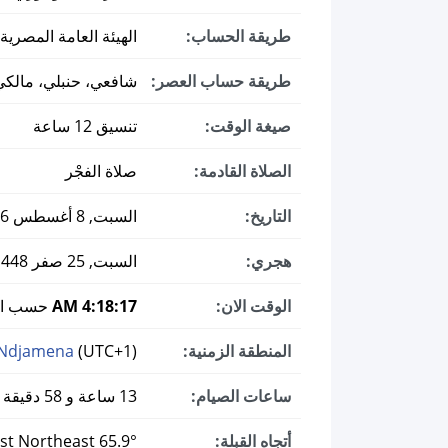
طريقة الحساب:
الهيئة العامة المصرية
طريقة حساب العصر:
شافعي، حنبلي، مالكي
صيغة الوقت:
تنسيق 12 ساعة
الصلاة القادمة:
صلاة الفجْر
التاريخ:
السبت, 8 أغسطس 2026 ميلادي
هجري:
السبت, 25 صفر 1448
الوقت الان:
4:18:18 AM
حسب الت
المنطقة الزمنية:
(UTC+1)
/Ndjamena
ساعات الصيام:
13 ساعة و 58 دقيقة
أتجاه القبلة:
65.9° East Northeast