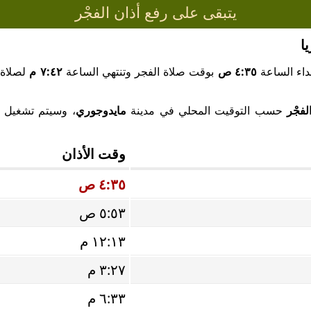
يتبقى على رفع أذان الفجْر
ا
داء الساعة
٤:٣٥ ص
بوقت صلاة الفجر وتنتهي الساعة
٧:٤٢ م
لصلاة 
لفجْر
حسب التوقيت المحلي في مدينة
مايدوجوري
، وسيتم تشغيل صو
وقت الأذان
٤:٣٥ ص
٥:٥٣ ص
١٢:١٣ م
٣:٢٧ م
٦:٣٣ م