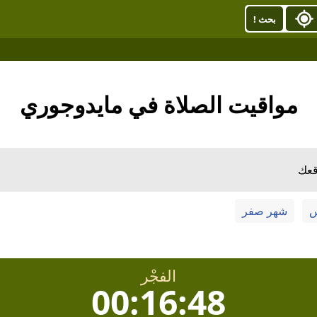
بحث !
مواقيت الصلاة في مايدوجوري
قعك
س
شهر صفر
الفجْر
00:16:47