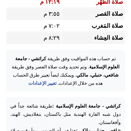
صلاة الظُّهْر
١٢:١٩ م
صلاة العَصر
٣:٥٥ م
صلاة المَغرب
٧:٠٢ م
صلاة العِشاء
٨:٢٩ م
تم حساب هذه المواقيت وفق طريقة
كراتشي - جامعة
العلوم الإسلامية
. وتم تحديد وقت صلاة العصر وفق طريقة
شافعي، حنبلي، مالكي
. ويمكنك ايضاً تغيير طرق الحساب
هذه من خلال الإعدادات.
تغيير الإعدادات
كراتشي - جامعة العلوم الإسلامية :
طريقة شائعة جداً في
دول شبه القارة الهندية مثل باكستان، بنغلاديش، الهند،
وأفغانستان.
شافعي، حنبلي، مالكي :
هذا هو رأي الجمهور. يبدأ وقت صلاة