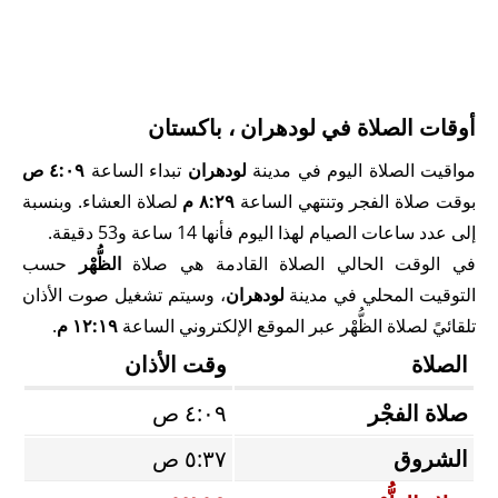
أوقات الصلاة في لودھران ، باكستان
مواقيت الصلاة اليوم في مدينة
لودھران
تبداء الساعة
٤:٠٩ ص
بوقت صلاة الفجر وتنتهي الساعة
٨:٢٩ م
لصلاة العشاء. وبنسبة
إلى عدد ساعات الصيام لهذا اليوم فأنها 14 ساعة و53 دقيقة.
في الوقت الحالي الصلاة القادمة هي صلاة
الظُّهْر
حسب
التوقيت المحلي في مدينة
لودھران
، وسيتم تشغيل صوت الأذان
تلقائيً لصلاة الظُّهْر عبر الموقع الإلكتروني الساعة
١٢:١٩ م
.
الصلاة
وقت الأذان
صلاة الفجْر
٤:٠٩ ص
الشروق
٥:٣٧ ص