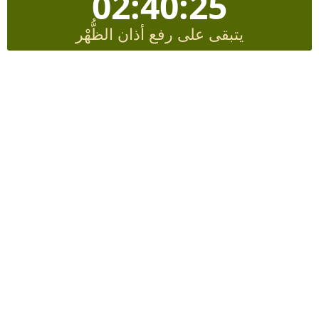
02:40:24
يتبقى على رفع أذان الظُّهْر