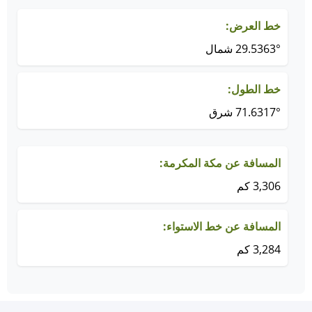
خط العرض:
29.5363° شمال
خط الطول:
71.6317° شرق
المسافة عن مكة المكرمة:
3,306 كم
المسافة عن خط الاستواء:
3,284 كم