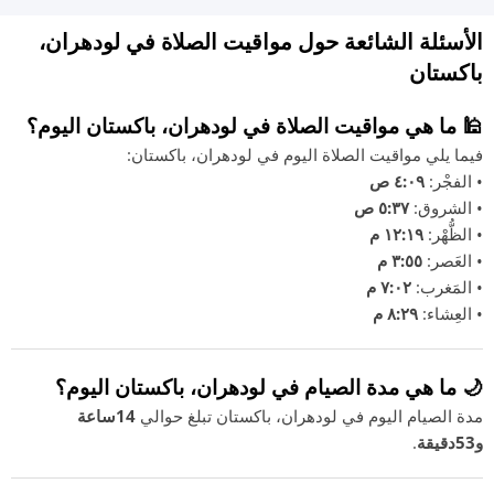
الأسئلة الشائعة حول مواقيت الصلاة في لودھران،
باكستان
🕌 ما هي مواقيت الصلاة في لودھران، باكستان اليوم؟
فيما يلي مواقيت الصلاة اليوم في لودھران، باكستان:
• الفجْر:
٤:٠٩ ص
• الشروق:
٥:٣٧ ص
• الظُّهْر:
١٢:١٩ م
• العَصر:
٣:٥٥ م
• المَغرب:
٧:٠٢ م
• العِشاء:
٨:٢٩ م
🌙 ما هي مدة الصيام في لودھران، باكستان اليوم؟
مدة الصيام اليوم في لودھران، باكستان تبلغ حوالي
14ساعة
و53دقيقة
.