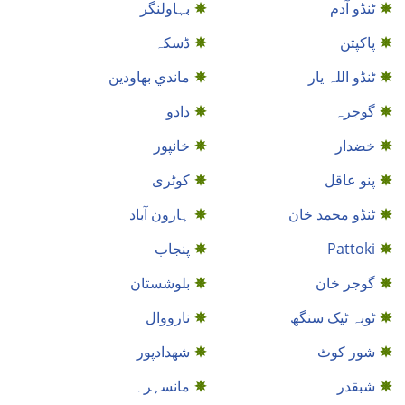
ٹنڈو آدم
بہاولنگر
پاکپتن
ڈسکہ
ٹنڈو اللہ یار
ماندي بهاودين
گوجرہ
دادو
خضدار
خانپور
پنو عاقل
کوٹری
ٹنڈو محمد خان
ہارون آباد
Pattoki
پنجاب
گوجر خان
بلوشستان
ٹوبہ ٹیک سنگھ
نارووال
شور کوٹ
شهدادپور
شبقدر
مانسہرہ