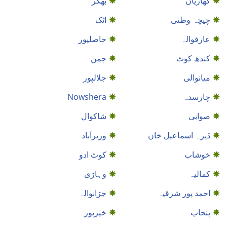
کھاریاں
بھکر
چیچہ وطنی
اٹک
عارفوالہ
حاصلپور
کندھ کوٹ
چمن
میانوالی
جلالپور
چارسدہ
Nowshera
صوابی
شاكوال
ڈیرہ اسماعیل خان
وزیرآباد
خوشاب
کوٹ ادو
کمالیہ
وہاڑی
احمد پور شرقیہ
جڑانوالہ
پنجاب
خيرپور