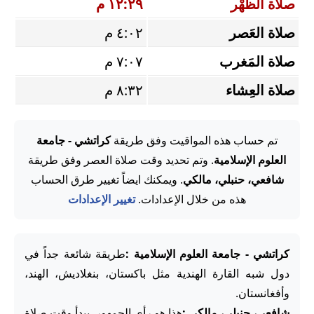
صلاة الظُّهْر
١٢:٢٩ م
صلاة العَصر
٤:٠٢ م
صلاة المَغرب
٧:٠٧ م
صلاة العِشاء
٨:٣٢ م
تم حساب هذه المواقيت وفق طريقة
كراتشي - جامعة
العلوم الإسلامية
. وتم تحديد وقت صلاة العصر وفق طريقة
شافعي، حنبلي، مالكي
. ويمكنك ايضاً تغيير طرق الحساب
هذه من خلال الإعدادات.
تغيير الإعدادات
كراتشي - جامعة العلوم الإسلامية :
طريقة شائعة جداً في
دول شبه القارة الهندية مثل باكستان، بنغلاديش، الهند،
وأفغانستان.
شافعي، حنبلي، مالكي :
هذا هو رأي الجمهور. يبدأ وقت صلاة