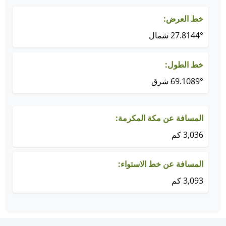
خط العرض:
27.8144° شمال
خط الطول:
69.1089° شرق
المسافة عن مكة المكرمة:
3,036 كم
المسافة عن خط الاستواء:
3,093 كم