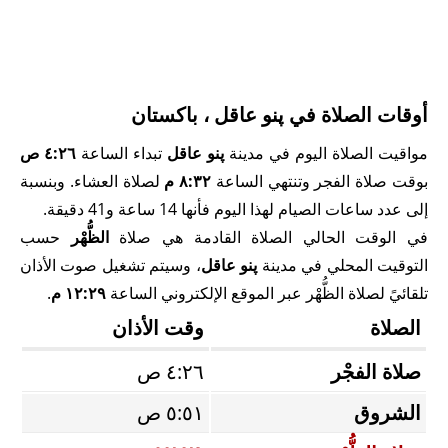
أوقات الصلاة في پنو عاقل ، باكستان
مواقيت الصلاة اليوم في مدينة
پنو عاقل
تبداء الساعة
٤:٢٦ ص
بوقت صلاة الفجر وتنتهي الساعة
٨:٣٢ م
لصلاة العشاء. وبنسبة
إلى عدد ساعات الصيام لهذا اليوم فأنها 14 ساعة و41 دقيقة.
في الوقت الحالي الصلاة القادمة هي صلاة
الظُّهْر
حسب
التوقيت المحلي في مدينة
پنو عاقل
، وسيتم تشغيل صوت الأذان
تلقائيً لصلاة الظُّهْر عبر الموقع الإلكتروني الساعة
١٢:٢٩ م
.
الصلاة
وقت الأذان
صلاة الفجْر
٤:٢٦ ص
الشروق
٥:٥١ ص