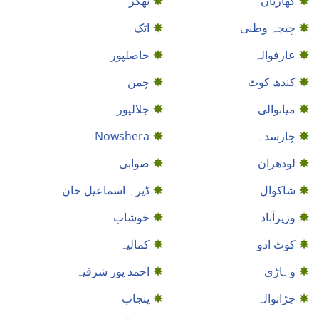
کھاریاں
بھکر
چیچہ وطنی
اٹک
عارفوالہ
حاصلپور
کندھ کوٹ
چمن
میانوالی
جلالپور
چارسدہ
Nowshera
لودھران
صوابی
شاكوال
ڈیرہ اسماعیل خان
وزیرآباد
خوشاب
کوٹ ادو
کمالیہ
وہاڑی
احمد پور شرقیہ
جڑانوالہ
پنجاب