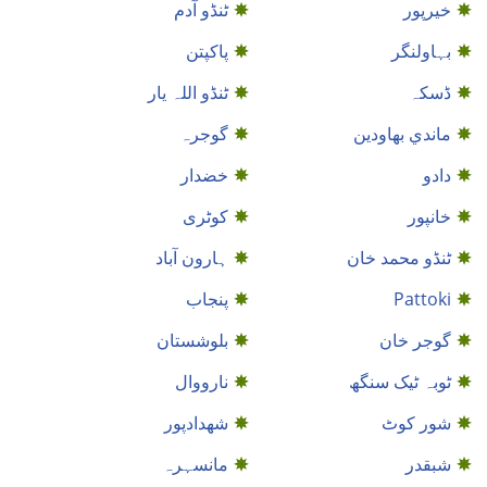
خيرپور
ٹنڈو آدم
بہاولنگر
پاکپتن
ڈسکہ
ٹنڈو اللہ یار
ماندي بهاودين
گوجرہ
دادو
خضدار
خانپور
کوٹری
ٹنڈو محمد خان
ہارون آباد
Pattoki
پنجاب
گوجر خان
بلوشستان
ٹوبہ ٹیک سنگھ
نارووال
شور کوٹ
شهدادپور
شبقدر
مانسہرہ