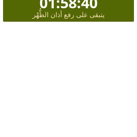
01:58:39
يتبقى على رفع أذان الظُّهْر