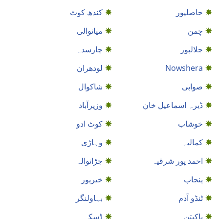
حاصلپور
کندھ کوٹ
چمن
میانوالی
جلالپور
چارسدہ
Nowshera
لودھران
صوابی
شاكوال
ڈیرہ اسماعیل خان
وزیرآباد
خوشاب
کوٹ ادو
کمالیہ
وہاڑی
احمد پور شرقیہ
جڑانوالہ
پنجاب
خيرپور
ٹنڈو آدم
بہاولنگر
پاکپتن
ڈسکہ