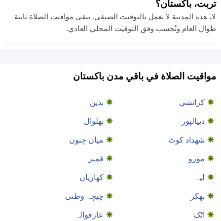
تربت، باكستان؟
لا، هذه المدينة لا تعمل بالتوقيت الصيفي. تبقى مواقيت الصلاة ثابتة
طوال العام وتُحسب وفق التوقيت المحلي العادي.
مواقيت الصلاة في باقي مدن باكستان
كراتشي
بدین
دیپالپور
بھلوال
شهداد کوٹ
میاں چنوں
مورو
قمبر
لیہ
کھاریاں
بھکر
چیچہ وطنی
اٹک
عارفوالہ