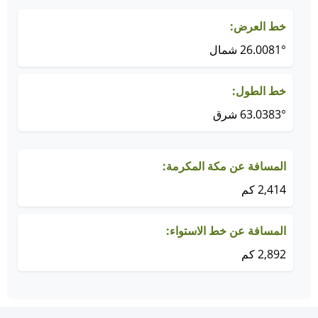
خط العرض:
26.0081° شمال
خط الطول:
63.0383° شرق
المسافة عن مكة المكرمة:
2,414 كم
المسافة عن خط الاستواء:
2,892 كم