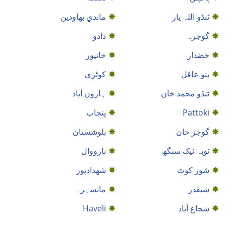
ٹنڈو اللہ یار
ماندي بهاودين
گوجرہ
دادو
خضدار
خانپور
پنو عاقل
کوٹری
ٹنڈو محمد خان
ہارون آباد
Pattoki
پنجاب
گوجر خان
بلوشستان
ٹوبہ ٹیک سنگھ
نارووال
شور کوٹ
شهدادپور
شبقدر
مانسہرہ
شجاع آباد
Haveli