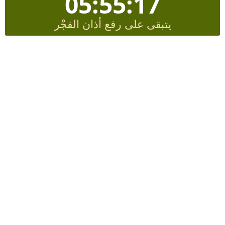
05:55:16
يتبقى على رفع أذان الفجْر