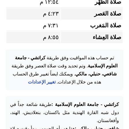
صلاة الظُّهْر
١٢:٥٤ م
صلاة العَصر
٤:٢٣ م
صلاة المَغرب
٧:٣١ م
صلاة العِشاء
٨:٥٥ م
تم حساب هذه المواقيت وفق طريقة
كراتشي - جامعة
العلوم الإسلامية
. وتم تحديد وقت صلاة العصر وفق طريقة
شافعي، حنبلي، مالكي
. ويمكنك ايضاً تغيير طرق الحساب
هذه من خلال الإعدادات.
تغيير الإعدادات
كراتشي - جامعة العلوم الإسلامية :
طريقة شائعة جداً في
دول شبه القارة الهندية مثل باكستان، بنغلاديش، الهند،
وأفغانستان.
شافعي، حنبلي، مالكي :
هذا هو رأي الجمهور. يبدأ وقت صلاة