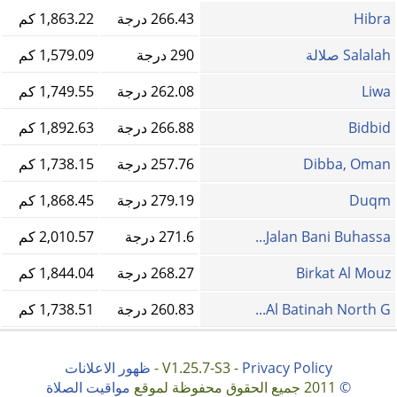
Hibra
266.43 درجة
1,863.22 كم
Salalah صلالة
290 درجة
1,579.09 كم
Liwa
262.08 درجة
1,749.55 كم
Bidbid
266.88 درجة
1,892.63 كم
Dibba, Oman
257.76 درجة
1,738.15 كم
Duqm
279.19 درجة
1,868.45 كم
Jalan Bani Buhassa...
271.6 درجة
2,010.57 كم
Birkat Al Mouz
268.27 درجة
1,844.04 كم
Al Batinah North G...
260.83 درجة
1,738.51 كم
Privacy Policy
V1.25.7-S3 -
-
ظهور الاعلانات
©
2011 جميع الحقوق محفوظة لموقع
مواقيت الصلاة