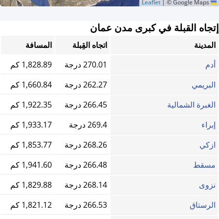
|
© Google Maps
Leaflet
إتجاه القبلة في كبرى مدن عمان
المدينة
اتجاه القِبلة
المسافة
أدم
270.01 درجة
1,828.89 كم
البريمي
262.27 درجة
1,660.84 كم
الغبرة الشمالية
266.45 درجة
1,922.35 كم
إبراء
269.4 درجة
1,933.17 كم
ازكي
268.26 درجة
1,853.77 كم
مسقط
266.48 درجة
1,941.60 كم
نزوى
268.14 درجة
1,829.88 كم
الرستاق
266.53 درجة
1,821.12 كم